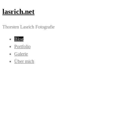
lasrich.net
Thorsten Lasrich Fotografie
Blog
Portfolio
Galerie
Über mich
lasrich.net
Thorsten Lasrich