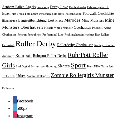
Arnhem Fallen Angels
Derby Love
Bootcamp
Doubleheader
Erfahrungsbericht
Essen
Fotowalk
Geschichte
Flat Track
Fotoalbum
Fotobuch
Fotografie
Fotoshooting
Marodes
Mine
Langzeitbelichtung
Lost Place
Mine Monsters
Illumination
Monsters Oberhausen
Oberhausen
Miracle Whips
Münster
Pflugbeil Arena
Oberhausen
Portrait
Produkttest
Professional Line
Recklinghausen leuchtet
Riot Rollers
Roller Derby
Rollerderby Oberhausen
Darmstadt
Rolling Thunder
RuhrPott Roller
Ruhrpott
Ruhrpott Roller Derby
Augsburg
Sport
Girls
Skates
Saal Digital
Scrimmage
Shooting
Team NRW
Team Spirit
Zombie Rollergirlz Münster
Urbex
Testbericht
Zombie Rollergirlz
Follow us
Facebook
500px
Instagram