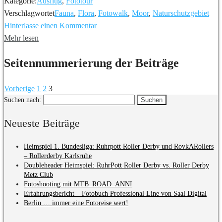
Kategorie:
Ausflug
,
Fototour
Verschlagwortet
Fauna
,
Flora
,
Fotowalk
,
Moor
,
Naturschutzgebiet
Hinterlasse einen Kommentar
Mehr lesen
Seitennummerierung der Beiträge
Vorherige
1
2
3
Suchen nach:
Neueste Beiträge
Heimspiel 1. Bundesliga: Ruhrpott Roller Derby und RovkARollers
– Rollerderby Karlsruhe
Doubleheader Heimspiel: RuhrPott Roller Derby vs. Roller Derby
Metz Club
Fotoshooting mit MTB_ROAD_ANNI
Erfahrungsbericht – Fotobuch Professional Line von Saal Digital
Berlin … immer eine Fotoreise wert!