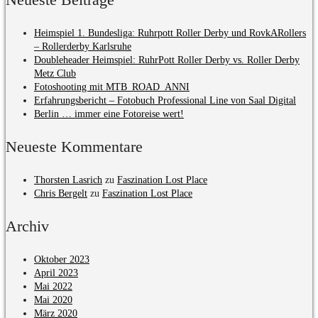
Heimspiel 1. Bundesliga: Ruhrpott Roller Derby und RovkARollers
– Rollerderby Karlsruhe
Doubleheader Heimspiel: RuhrPott Roller Derby vs. Roller Derby
Metz Club
Fotoshooting mit MTB_ROAD_ANNI
Erfahrungsbericht – Fotobuch Professional Line von Saal Digital
Berlin … immer eine Fotoreise wert!
Neueste Kommentare
Thorsten Lasrich
zu
Faszination Lost Place
Chris Bergelt
zu
Faszination Lost Place
Archiv
Oktober 2023
April 2023
Mai 2022
Mai 2020
März 2020