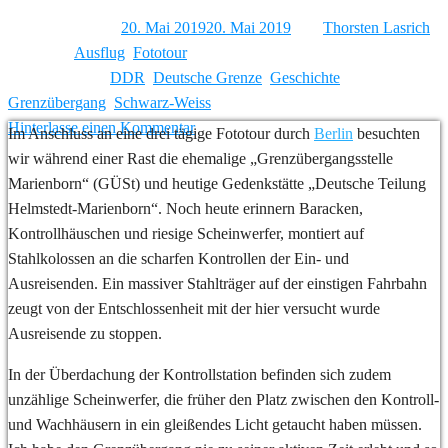
Veröffentlicht am
20. Mai 2019
20. Mai 2019
von
Thorsten Lasrich
Kategorie:
Ausflug
,
Fototour
Verschlagwortet
DDR
,
Deutsche Grenze
,
Geschichte
,
Grenzübergang
,
Schwarz-Weiss
Hinterlasse einen Kommentar
Im Anschluss an eine drei tägige Fototour durch
Berlin
besuchten
wir während einer Rast die ehemalige „Grenzübergangsstelle
Marienborn“ (GÜSt) und heutige Gedenkstätte „Deutsche Teilung
Helmstedt-Marienborn“. Noch heute erinnern Baracken,
Kontrollhäuschen und riesige Scheinwerfer, montiert auf
Stahlkolossen an die scharfen Kontrollen der Ein- und
Ausreisenden. Ein massiver Stahlträger auf der einstigen Fahrbahn
zeugt von der Entschlossenheit mit der hier versucht wurde
Ausreisende zu stoppen.
In der Überdachung der Kontrollstation befinden sich zudem
unzählige Scheinwerfer, die früher den Platz zwischen den Kontroll-
und Wachhäusern in ein gleißendes Licht getaucht haben müssen.