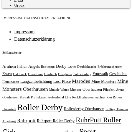
Urbex
IMPRESSUM | DATENSCHUTZERKLAERUNG
Impressum
Datenschutzerklärung
Schlagwörter
Arnhem Fallen Angels
Derby Love
Bootcamp
Doubleheader
Erfahrungsbericht
Essen
Fotowalk
Geschichte
Flat Track
Fotoalbum
Fotobuch
Fotografie
Fotoshooting
Marodes
Mine
Langzeitbelichtung
Lost Place
Mine Monsters
Illumination
Monsters Oberhausen
Oberhausen
Miracle Whips
Münster
Pflugbeil Arena
Oberhausen
Portrait
Produkttest
Professional Line
Recklinghausen leuchtet
Riot Rollers
Roller Derby
Rollerderby Oberhausen
Darmstadt
Rolling Thunder
RuhrPott Roller
Ruhrpott
Ruhrpott Roller Derby
Augsburg
Sport
Girls