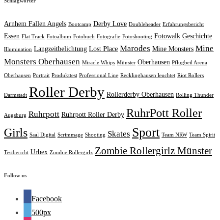
Schlagwörter
Arnhem Fallen Angels
Derby Love
Bootcamp
Doubleheader
Erfahrungsbericht
Essen
Fotowalk
Geschichte
Flat Track
Fotoalbum
Fotobuch
Fotografie
Fotoshooting
Marodes
Mine
Langzeitbelichtung
Lost Place
Mine Monsters
Illumination
Monsters Oberhausen
Oberhausen
Miracle Whips
Münster
Pflugbeil Arena
Oberhausen
Portrait
Produkttest
Professional Line
Recklinghausen leuchtet
Riot Rollers
Roller Derby
Rollerderby Oberhausen
Darmstadt
Rolling Thunder
RuhrPott Roller
Ruhrpott
Ruhrpott Roller Derby
Augsburg
Sport
Girls
Skates
Saal Digital
Scrimmage
Shooting
Team NRW
Team Spirit
Zombie Rollergirlz Münster
Urbex
Testbericht
Zombie Rollergirlz
Follow us
Facebook
500px