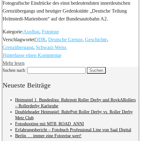
Fotografische Eindrücke des einst bedeutendsten innerdeutschen
Grenzübergangs und heutiger Gedenkstätte „Deutsche Teilung
Helmstedt-Marienborn“ auf der Bundesautobahn A2.
Kategorie:
Ausflug
,
Fototour
Verschlagwortet
DDR
,
Deutsche Grenze
,
Geschichte
,
Grenzübergang
,
Schwarz-Weiss
Hinterlasse einen Kommentar
Mehr lesen
Suchen nach:
Neueste Beiträge
Heimspiel 1. Bundesliga: Ruhrpott Roller Derby und RovkARollers
– Rollerderby Karlsruhe
Doubleheader Heimspiel: RuhrPott Roller Derby vs. Roller Derby
Metz Club
Fotoshooting mit MTB_ROAD_ANNI
Erfahrungsbericht – Fotobuch Professional Line von Saal Digital
Berlin … immer eine Fotoreise wert!