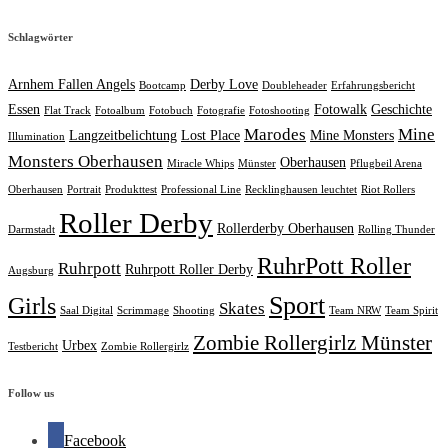
Schlagwörter
Arnhem Fallen Angels
Derby Love
Bootcamp
Doubleheader
Erfahrungsbericht
Essen
Fotowalk
Geschichte
Flat Track
Fotoalbum
Fotobuch
Fotografie
Fotoshooting
Marodes
Mine
Langzeitbelichtung
Lost Place
Mine Monsters
Illumination
Monsters Oberhausen
Oberhausen
Miracle Whips
Münster
Pflugbeil Arena
Oberhausen
Portrait
Produkttest
Professional Line
Recklinghausen leuchtet
Riot Rollers
Roller Derby
Rollerderby Oberhausen
Darmstadt
Rolling Thunder
RuhrPott Roller
Ruhrpott
Ruhrpott Roller Derby
Augsburg
Sport
Girls
Skates
Saal Digital
Scrimmage
Shooting
Team NRW
Team Spirit
Zombie Rollergirlz Münster
Urbex
Testbericht
Zombie Rollergirlz
Follow us
Facebook