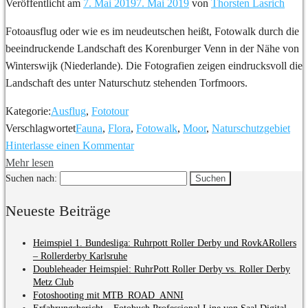
Veröffentlicht am
7. Mai 2019
7. Mai 2019
von
Thorsten Lasrich
Fotoausflug oder wie es im neudeutschen heißt, Fotowalk durch die
beeindruckende Landschaft des Korenburger Venn in der Nähe von
Winterswijk (Niederlande). Die Fotografien zeigen eindrucksvoll die
Landschaft des unter Naturschutz stehenden Torfmoors.
Kategorie:
Ausflug
,
Fototour
Verschlagwortet
Fauna
,
Flora
,
Fotowalk
,
Moor
,
Naturschutzgebiet
Hinterlasse einen Kommentar
Mehr lesen
Suchen nach:
Neueste Beiträge
Heimspiel 1. Bundesliga: Ruhrpott Roller Derby und RovkARollers
– Rollerderby Karlsruhe
Doubleheader Heimspiel: RuhrPott Roller Derby vs. Roller Derby
Metz Club
Fotoshooting mit MTB_ROAD_ANNI