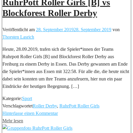
RuhrPott Roller Girls [B] vs
Blockforest Roller Derby
Veröffentlicht am
28. September 2019
28. September 2019
von
Thorsten Lasrich
Heute, 28.09.2019, trafen sich die Spieler*innen der Teams
Ruhrpott Roller Girls [B] und Blockforest Roller Derby aus
Freiburg zu einem Derby in Essen. Das Derby gewannen am Ende
die Spieler*innen aus Essen mit 322:58. Für alle die, die heute nicht
dabei sein konnten um ihre Teams anzufeuern, hier nun ein paar
Eindrücke der heutigen Begegnung. […]
Kategorie:
Sport
Verschlagwortet
Roller Derby
,
RuhrPott Roller Girls
Hinterlasse einen Kommentar
Mehr lesen