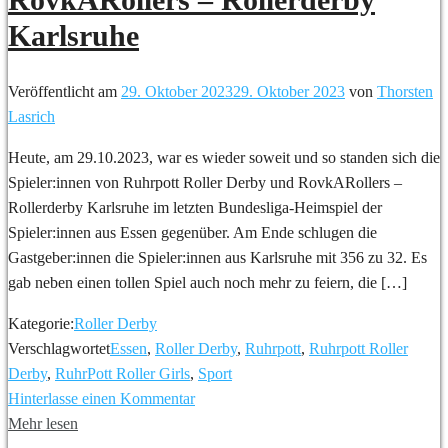
Karlsruhe
Veröffentlicht am
29. Oktober 2023
29. Oktober 2023
von
Thorsten
Lasrich
Heute, am 29.10.2023, war es wieder soweit und so standen sich die
Spieler:innen von Ruhrpott Roller Derby und RovkARollers –
Rollerderby Karlsruhe im letzten Bundesliga-Heimspiel der
Spieler:innen aus Essen gegenüber. Am Ende schlugen die
Gastgeber:innen die Spieler:innen aus Karlsruhe mit 356 zu 32. Es
gab neben einen tollen Spiel auch noch mehr zu feiern, die […]
Kategorie:
Roller Derby
Verschlagwortet
Essen
,
Roller Derby
,
Ruhrpott
,
Ruhrpott Roller
Derby
,
RuhrPott Roller Girls
,
Sport
Hinterlasse einen Kommentar
Mehr lesen