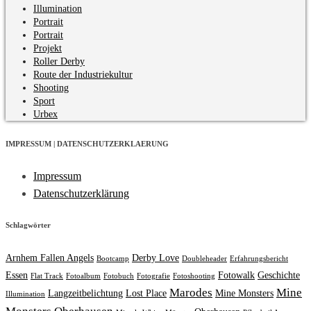
Illumination
Portrait
Portrait
Projekt
Roller Derby
Route der Industriekultur
Shooting
Sport
Urbex
IMPRESSUM | DATENSCHUTZERKLAERUNG
Impressum
Datenschutzerklärung
Schlagwörter
Arnhem Fallen Angels
Derby Love
Bootcamp
Doubleheader
Erfahrungsbericht
Essen
Fotowalk
Geschichte
Flat Track
Fotoalbum
Fotobuch
Fotografie
Fotoshooting
Marodes
Mine
Langzeitbelichtung
Lost Place
Mine Monsters
Illumination