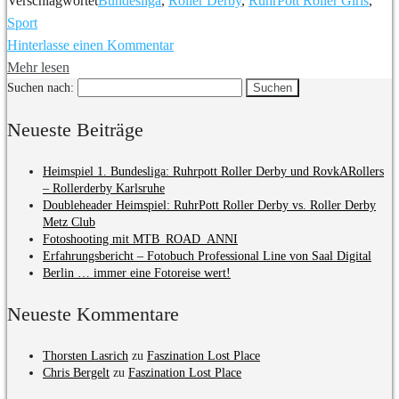
Verschlagwortet
Bundesliga
,
Roller Derby
,
RuhrPott Roller Girls
,
Sport
Hinterlasse einen Kommentar
Mehr lesen
Suchen nach:
Neueste Beiträge
Heimspiel 1. Bundesliga: Ruhrpott Roller Derby und RovkARollers
– Rollerderby Karlsruhe
Doubleheader Heimspiel: RuhrPott Roller Derby vs. Roller Derby
Metz Club
Fotoshooting mit MTB_ROAD_ANNI
Erfahrungsbericht – Fotobuch Professional Line von Saal Digital
Berlin … immer eine Fotoreise wert!
Neueste Kommentare
Thorsten Lasrich
zu
Faszination Lost Place
Chris Bergelt
zu
Faszination Lost Place