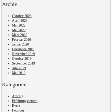
Archiv
Oktober 2023
April 2023
Mai 2022
Mai 2020
März 2020
Februar 2020
Januar 2020
Dezember 2019
November 2019
Oktober 2019
September 2019
Juni 2019
Mai 2019
Kategorien
Ausflug
Erfahrungsbericht
Event
Fototour