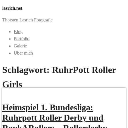
lasrich.net
Thorsten Lasrich Fotografie
Blog
Portfolio
Galerie
Über mich
Schlagwort:
RuhrPott Roller
Girls
Heimspiel 1. Bundesliga:
Ruhrpott Roller Derby und
RovkARollers – Rollerderby