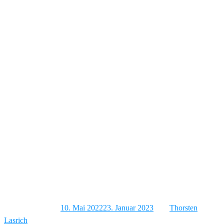
Fotoshooting mit
MTB_ROAD_ANNI
Veröffentlicht am
10. Mai 2022
23. Januar 2023
von
Thorsten
Lasrich