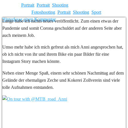
Kategorie:
Portrait
,
Portrait
,
Shooting
Verschlagwortet
Fotoshooting
,
Portrait
,
Shooting
,
Sport
Hinterlasse einen Kommentar
Lange habe ich nichts neues veröffentlicht. Zum einen etwas der
Pandemie und somit Corona geschuldet auf der anderen Seite aber
auch meinem Job.
Umso mehr habe ich mich gefreut als mich Anni angesprochen hat,
ob ich nicht von ihr und ihrem Bike ein paar Bilder für eine
Instagram Story machen könnte.
Neben einer Menge Spaß, einem sehr schönen Nachmittag auf dem
Gelände der ehemaligen Zeche und Kokerei Zollverein sind viele
tolle Aufnahmen entstanden.