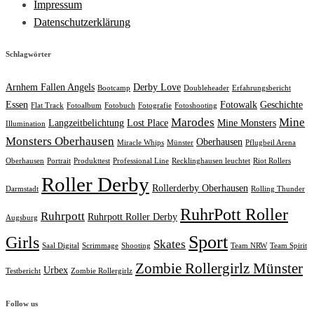
Impressum
Datenschutzerklärung
Schlagwörter
Arnhem Fallen Angels
Derby Love
Bootcamp
Doubleheader
Erfahrungsbericht
Essen
Fotowalk
Geschichte
Flat Track
Fotoalbum
Fotobuch
Fotografie
Fotoshooting
Marodes
Mine
Langzeitbelichtung
Lost Place
Mine Monsters
Illumination
Monsters Oberhausen
Oberhausen
Miracle Whips
Münster
Pflugbeil Arena
Oberhausen
Portrait
Produkttest
Professional Line
Recklinghausen leuchtet
Riot Rollers
Roller Derby
Rollerderby Oberhausen
Darmstadt
Rolling Thunder
RuhrPott Roller
Ruhrpott
Ruhrpott Roller Derby
Augsburg
Sport
Girls
Skates
Saal Digital
Scrimmage
Shooting
Team NRW
Team Spirit
Zombie Rollergirlz Münster
Urbex
Testbericht
Zombie Rollergirlz
Follow us