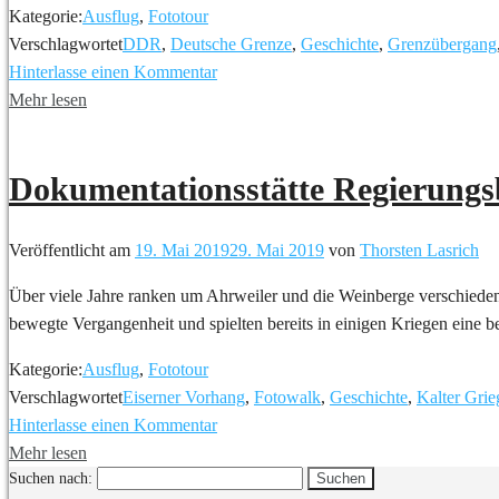
Kategorie:
Ausflug
,
Fototour
Verschlagwortet
DDR
,
Deutsche Grenze
,
Geschichte
,
Grenzübergang
Hinterlasse einen Kommentar
Mehr lesen
Dokumentationsstätte Regierun
Veröffentlicht am
19. Mai 2019
29. Mai 2019
von
Thorsten Lasrich
Über viele Jahre ranken um Ahrweiler und die Weinberge verschiede
bewegte Vergangenheit und spielten bereits in einigen Kriegen eine 
Kategorie:
Ausflug
,
Fototour
Verschlagwortet
Eiserner Vorhang
,
Fotowalk
,
Geschichte
,
Kalter Grie
Hinterlasse einen Kommentar
Mehr lesen
Suchen nach: