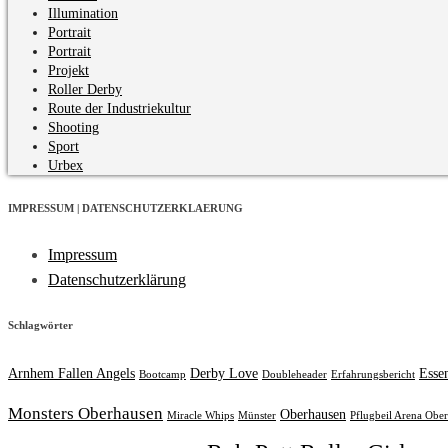
Illumination
Portrait
Portrait
Projekt
Roller Derby
Route der Industriekultur
Shooting
Sport
Urbex
IMPRESSUM | DATENSCHUTZERKLAERUNG
Impressum
Datenschutzerklärung
Schlagwörter
Arnhem Fallen Angels
Derby Love
Esse
Bootcamp
Doubleheader
Erfahrungsbericht
Monsters Oberhausen
Oberhausen
Miracle Whips
Münster
Pflugbeil Arena Obe