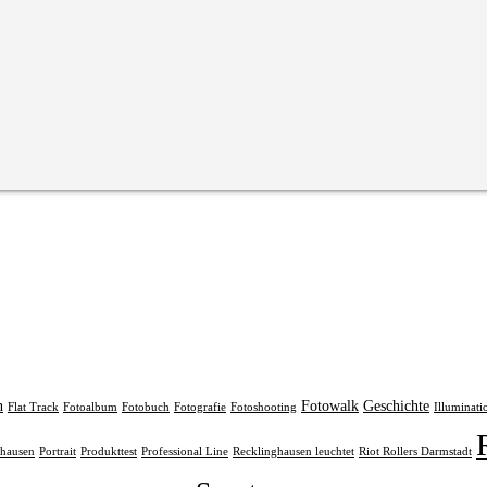
n
Fotowalk
Geschichte
Flat Track
Fotoalbum
Fotobuch
Fotografie
Fotoshooting
Illuminati
rhausen
Portrait
Produkttest
Professional Line
Recklinghausen leuchtet
Riot Rollers Darmstadt