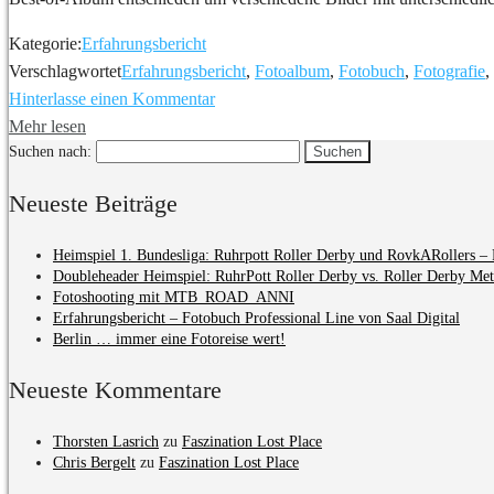
Kategorie:
Erfahrungsbericht
Verschlagwortet
Erfahrungsbericht
,
Fotoalbum
,
Fotobuch
,
Fotografie
,
Hinterlasse einen Kommentar
Mehr lesen
Suchen nach:
Neueste Beiträge
Heimspiel 1. Bundesliga: Ruhrpott Roller Derby und RovkARollers – 
Doubleheader Heimspiel: RuhrPott Roller Derby vs. Roller Derby Me
Fotoshooting mit MTB_ROAD_ANNI
Erfahrungsbericht – Fotobuch Professional Line von Saal Digital
Berlin … immer eine Fotoreise wert!
Neueste Kommentare
Thorsten Lasrich
zu
Faszination Lost Place
Chris Bergelt
zu
Faszination Lost Place