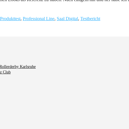
Produkttest
,
Professional Line
,
Saal Digital
,
Testbericht
Rollerderby Karlsruhe
tz Club