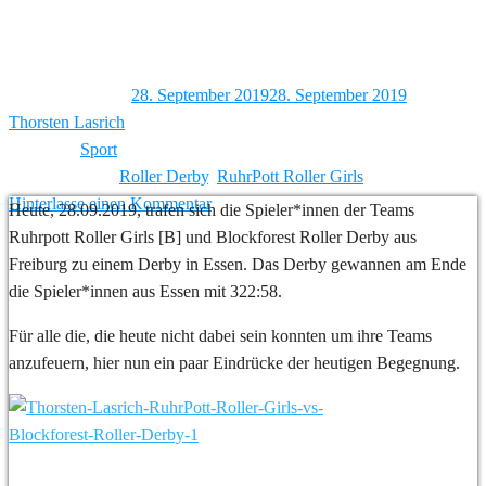
Derby
Veröffentlicht am
28. September 2019
28. September 2019
von
Thorsten Lasrich
Kategorie:
Sport
Verschlagwortet
Roller Derby
,
RuhrPott Roller Girls
Hinterlasse einen Kommentar
Heute, 28.09.2019, trafen sich die Spieler*innen der Teams
Ruhrpott Roller Girls [B] und Blockforest Roller Derby aus
Freiburg zu einem Derby in Essen. Das Derby gewannen am Ende
die Spieler*innen aus Essen mit 322:58.
Für alle die, die heute nicht dabei sein konnten um ihre Teams
anzufeuern, hier nun ein paar Eindrücke der heutigen Begegnung.