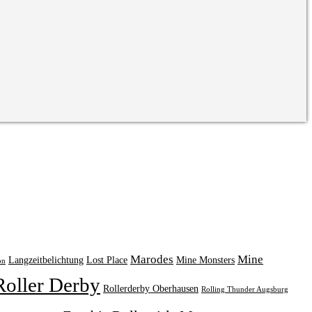
Marodes
Mine
Langzeitbelichtung
Lost Place
Mine Monsters
on
Roller Derby
Rollerderby Oberhausen
Rolling Thunder Augsburg