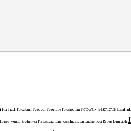
n
Fotowalk
Geschichte
Flat Track
Fotoalbum
Fotobuch
Fotografie
Fotoshooting
Illuminati
rhausen
Portrait
Produkttest
Professional Line
Recklinghausen leuchtet
Riot Rollers Darmstadt