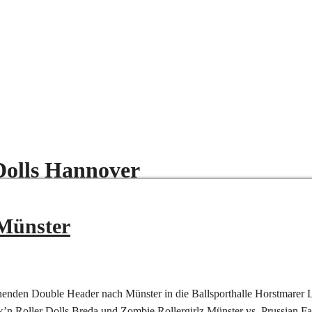
Dolls Hannover
 Münster
nenden Double Header nach Münster in die Ballsporthalle Horstmarer
 Roller Dolls Breda und Zombie Rollergirlz Münster vs. Prussian Fa