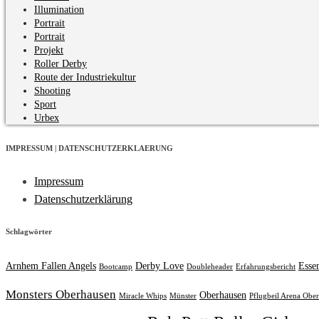
Illumination
Portrait
Portrait
Projekt
Roller Derby
Route der Industriekultur
Shooting
Sport
Urbex
IMPRESSUM | DATENSCHUTZERKLAERUNG
Impressum
Datenschutzerklärung
Schlagwörter
Arnhem Fallen Angels
Derby Love
Esse
Bootcamp
Doubleheader
Erfahrungsbericht
Monsters Oberhausen
Oberhausen
Miracle Whips
Münster
Pflugbeil Arena Obe