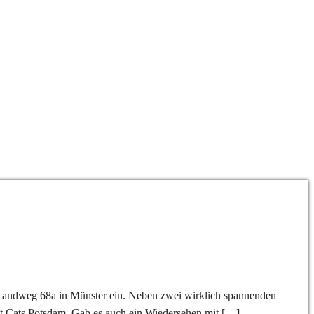
 Landweg 68a in Münster ein. Neben zwei wirklich spannenden
t Cats Potsdam. Gab es auch ein Wiedersehen mit […]