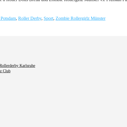
s Potsdam
,
Roller Derby
,
Sport
,
Zombie Rollergirlz Münster
Rollerderby Karlsruhe
tz Club