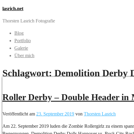
lasrich.net
Thorsten Lasrich Fotografie
Blog
Portfolio
Galerie
Über mich
Schlagwort:
Demolition Derby 
Roller Derby – Double Header in
Veröffentlicht am
23. September 2019
von
Thorsten Lasrich
Am 22. September 2019 luden die Zombie Rollergirlz zu einem span
Begegnungen, Demolition Derby Dolls Hannover vs. Buck City Rock’n