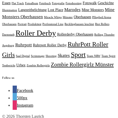
Essen
Fotowalk
Geschichte
Flat Track
Fotoalbum
Fotobuch
Fotografie
Fotoshooting
Marodes
Mine
Langzeitbelichtung
Lost Place
Mine Monsters
Illumination
Monsters Oberhausen
Oberhausen
Miracle Whips
Münster
Pflugbeil Arena
Oberhausen
Portrait
Produkttest
Professional Line
Recklinghausen leuchtet
Riot Rollers
Roller Derby
Rollerderby Oberhausen
Darmstadt
Rolling Thunder
RuhrPott Roller
Ruhrpott
Ruhrpott Roller Derby
Augsburg
Sport
Girls
Skates
Saal Digital
Scrimmage
Shooting
Team NRW
Team Spirit
Zombie Rollergirlz Münster
Urbex
Testbericht
Zombie Rollergirlz
Follow us
Facebook
500px
Instagram
© 2026 Thorsten Lasrich