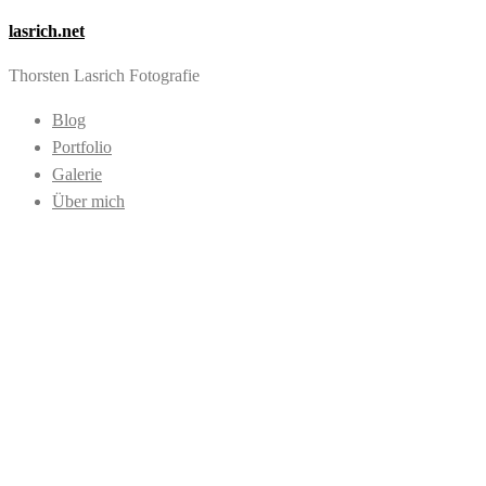
lasrich.net
Thorsten Lasrich Fotografie
Blog
Portfolio
Galerie
Über mich
Images tagged
"Zerfall"