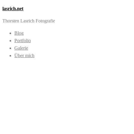
lasrich.net
Thorsten Lasrich Fotografie
Blog
Portfolio
Galerie
Über mich
Images tagged
"Zechenhaus"