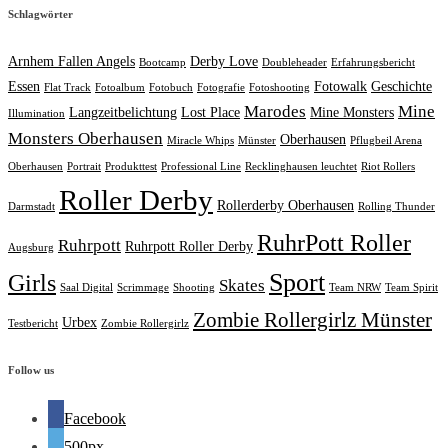
Schlagwörter
Arnhem Fallen Angels
Derby Love
Bootcamp
Doubleheader
Erfahrungsbericht
Essen
Fotowalk
Geschichte
Flat Track
Fotoalbum
Fotobuch
Fotografie
Fotoshooting
Marodes
Mine
Langzeitbelichtung
Lost Place
Mine Monsters
Illumination
Monsters Oberhausen
Oberhausen
Miracle Whips
Münster
Pflugbeil Arena
Oberhausen
Portrait
Produkttest
Professional Line
Recklinghausen leuchtet
Riot Rollers
Roller Derby
Rollerderby Oberhausen
Darmstadt
Rolling Thunder
RuhrPott Roller
Ruhrpott
Ruhrpott Roller Derby
Augsburg
Sport
Girls
Skates
Saal Digital
Scrimmage
Shooting
Team NRW
Team Spirit
Zombie Rollergirlz Münster
Urbex
Testbericht
Zombie Rollergirlz
Follow us
Facebook
500px