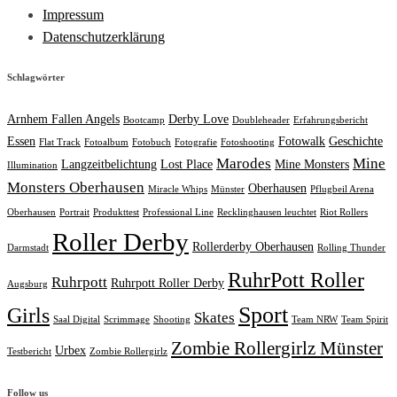
Impressum
Datenschutzerklärung
Schlagwörter
Arnhem Fallen Angels
Derby Love
Bootcamp
Doubleheader
Erfahrungsbericht
Essen
Fotowalk
Geschichte
Flat Track
Fotoalbum
Fotobuch
Fotografie
Fotoshooting
Marodes
Mine
Langzeitbelichtung
Lost Place
Mine Monsters
Illumination
Monsters Oberhausen
Oberhausen
Miracle Whips
Münster
Pflugbeil Arena
Oberhausen
Portrait
Produkttest
Professional Line
Recklinghausen leuchtet
Riot Rollers
Roller Derby
Rollerderby Oberhausen
Darmstadt
Rolling Thunder
RuhrPott Roller
Ruhrpott
Ruhrpott Roller Derby
Augsburg
Sport
Girls
Skates
Saal Digital
Scrimmage
Shooting
Team NRW
Team Spirit
Zombie Rollergirlz Münster
Urbex
Testbericht
Zombie Rollergirlz
Follow us