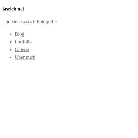
lasrich.net
Thorsten Lasrich Fotografie
Blog
Portfolio
Galerie
Über mich
Images tagged
"Ventilator"