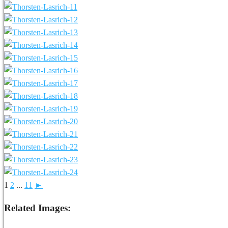
1
2
...
11
►
Related Images: