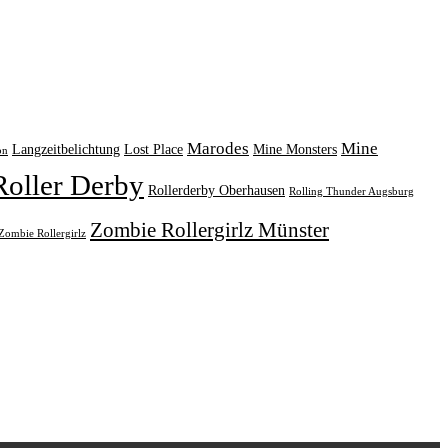
Marodes
Mine
Langzeitbelichtung
Lost Place
Mine Monsters
on
Roller Derby
Rollerderby Oberhausen
Rolling Thunder Augsburg
Zombie Rollergirlz Münster
Zombie Rollergirlz