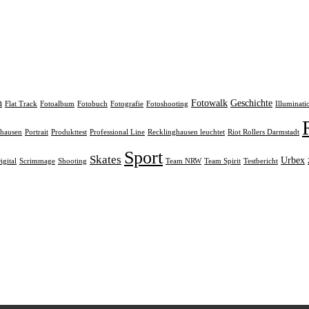
n
Fotowalk
Geschichte
Flat Track
Fotoalbum
Fotobuch
Fotografie
Fotoshooting
Illuminati
rhausen
Portrait
Produkttest
Professional Line
Recklinghausen leuchtet
Riot Rollers Darmstadt
Sport
Skates
Urbex
igital
Scrimmage
Shooting
Team NRW
Team Spirit
Testbericht