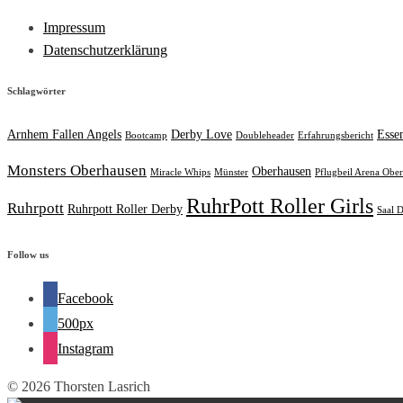
Impressum
Datenschutzerklärung
Schlagwörter
Arnhem Fallen Angels
Derby Love
Esse
Bootcamp
Doubleheader
Erfahrungsbericht
Monsters Oberhausen
Oberhausen
Miracle Whips
Münster
Pflugbeil Arena Obe
RuhrPott Roller Girls
Ruhrpott
Ruhrpott Roller Derby
Saal D
Follow us
Facebook
500px
Instagram
© 2026 Thorsten Lasrich