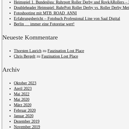
Heimspiel 1. Bundesliga: Ruhrpott Roller Derby und RovkARollers – 
Doubleheader Heimspiel: RuhrPott Roller Derby vs. Roller Derby Me
Fotoshooting mit MTB_ROAD_ANNI
Erfahrungsbericht – Fotobuch Professional Line von Saal Digital
Berlin … immer eine Fotoreise wert!
Neueste Kommentare
Thorsten Lasrich
zu
Faszination Lost Place
Chris Bergelt
zu
Faszination Lost Place
Archiv
Oktober 2023
April 2023
Mai 2022
Mai 2020
März 2020
Februar 2020
Januar 2020
Dezember 2019
November 2019