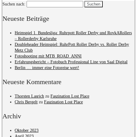
Suchen nach:
Neueste Beiträge
Heimspiel 1. Bundesliga: Ruhrpott Roller Derby und RovkARollers
– Rollerderby Karlsruhe
Doubleheader Heimspiel: RuhrPott Roller Derby vs. Roller Derby
Metz Club
Fotoshooting mit MTB_ROAD_ANNI
Erfahrungsbericht – Fotobuch Professional Line von Saal Digital
Berlin … immer eine Fotoreise wert!
Neueste Kommentare
Thorsten Lasrich
zu
Faszination Lost Place
Chris Bergelt
zu
Faszination Lost Place
Archiv
Oktober 2023
April 2023