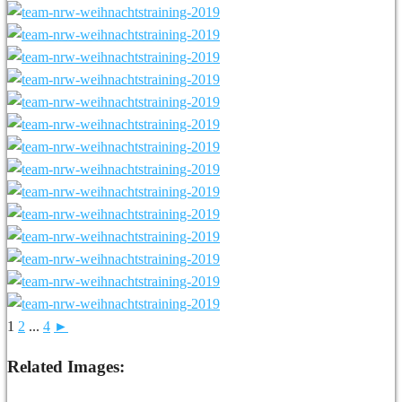
1
2
...
4
►
Related Images: