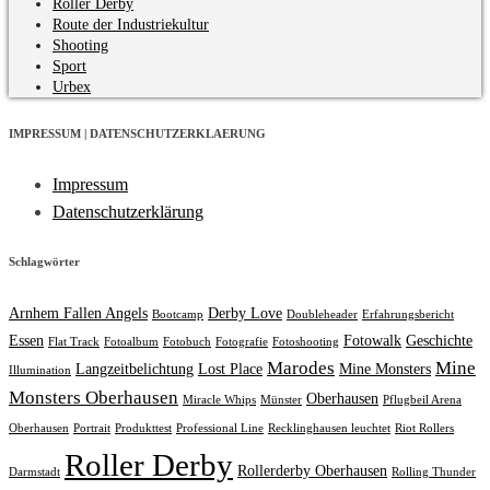
Roller Derby
Route der Industriekultur
Shooting
Sport
Urbex
IMPRESSUM | DATENSCHUTZERKLAERUNG
Impressum
Datenschutzerklärung
Schlagwörter
Arnhem Fallen Angels
Derby Love
Bootcamp
Doubleheader
Erfahrungsbericht
Essen
Fotowalk
Geschichte
Flat Track
Fotoalbum
Fotobuch
Fotografie
Fotoshooting
Marodes
Mine
Langzeitbelichtung
Lost Place
Mine Monsters
Illumination
Monsters Oberhausen
Oberhausen
Miracle Whips
Münster
Pflugbeil Arena
Oberhausen
Portrait
Produkttest
Professional Line
Recklinghausen leuchtet
Riot Rollers
Roller Derby
Rollerderby Oberhausen
Darmstadt
Rolling Thunder