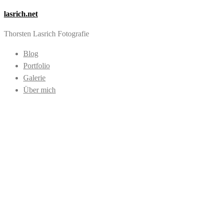
lasrich.net
Thorsten Lasrich Fotografie
Blog
Portfolio
Galerie
Über mich
Images tagged
"Training"