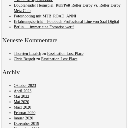
Doubleheader Heimspiel: RuhrPott Roller Derby vs. Roller Derby
Metz Club
Fotoshooting mit MTB_ROAD_ANNI
Erfahrungsbericht – Fotobuch Professional Line von Saal Digital
Berlin … immer eine Fotoreise wert!
Neueste Kommentare
Thorsten Lasrich
zu
Faszination Lost Place
Chris Bergelt
zu
Faszination Lost Place
Archiv
Oktober 2023
April 2023
Mai 2022
Mai 2020
März 2020
Februar 2020
Januar 2020
Dezember 2019