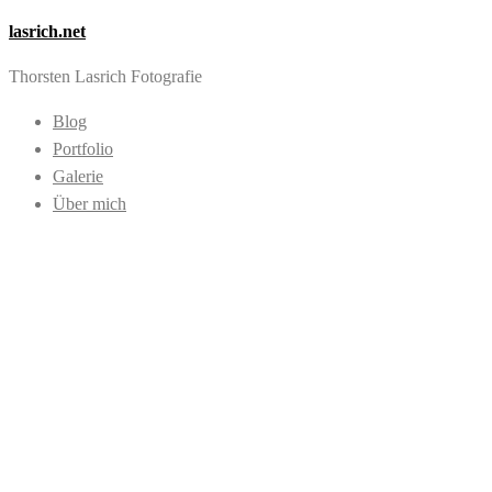
lasrich.net
Thorsten Lasrich Fotografie
Blog
Portfolio
Galerie
Über mich
Images tagged
"Stuhl"