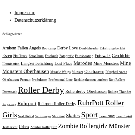
Impressum
Datenschutzerklärung
Schlagwörter
Arnhem Fallen Angels
Derby Love
Bootcamp
Doubleheader
Erfahrungsbericht
Essen
Fotowalk
Geschichte
Flat Track
Fotoalbum
Fotobuch
Fotografie
Fotoshooting
Marodes
Mine
Langzeitbelichtung
Lost Place
Mine Monsters
Illumination
Monsters Oberhausen
Oberhausen
Miracle Whips
Münster
Pflugbeil Arena
Oberhausen
Portrait
Produkttest
Professional Line
Recklinghausen leuchtet
Riot Rollers
Roller Derby
Rollerderby Oberhausen
Darmstadt
Rolling Thunder
RuhrPott Roller
Ruhrpott
Ruhrpott Roller Derby
Augsburg
Sport
Girls
Skates
Saal Digital
Scrimmage
Shooting
Team NRW
Team Spirit
Zombie Rollergirlz Münster
Urbex
Testbericht
Zombie Rollergirlz