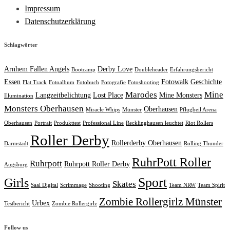
Impressum
Datenschutzerklärung
Schlagwörter
Arnhem Fallen Angels
Derby Love
Bootcamp
Doubleheader
Erfahrungsbericht
Essen
Fotowalk
Geschichte
Flat Track
Fotoalbum
Fotobuch
Fotografie
Fotoshooting
Marodes
Mine
Langzeitbelichtung
Lost Place
Mine Monsters
Illumination
Monsters Oberhausen
Oberhausen
Miracle Whips
Münster
Pflugbeil Arena
Oberhausen
Portrait
Produkttest
Professional Line
Recklinghausen leuchtet
Riot Rollers
Roller Derby
Rollerderby Oberhausen
Darmstadt
Rolling Thunder
RuhrPott Roller
Ruhrpott
Ruhrpott Roller Derby
Augsburg
Sport
Girls
Skates
Saal Digital
Scrimmage
Shooting
Team NRW
Team Spirit
Zombie Rollergirlz Münster
Urbex
Testbericht
Zombie Rollergirlz
Follow us