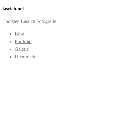
lasrich.net
Thorsten Lasrich Fotografie
Blog
Portfolio
Galerie
Über mich
Images tagged
"street art"