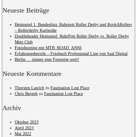
Neueste Beiträge
Heimspiel 1. Bundesliga: Ruhrpott Roller Derby und RovkARollers
– Rollerderby Karlsruhe
Doubleheader Heimspiel: RuhrPott Roller Derby vs. Roller Derby
Metz Club
Fotoshooting mit MTB_ROAD_ANNI
Erfahrungsbericht – Fotobuch Professional Line von Saal Digital
Berlin … immer eine Fotoreise wert!
Neueste Kommentare
Thorsten Lasrich
zu
Faszination Lost Place
Chris Bergelt
zu
Faszination Lost Place
Archiv
Oktober 2023
April 2023
Mai 2022