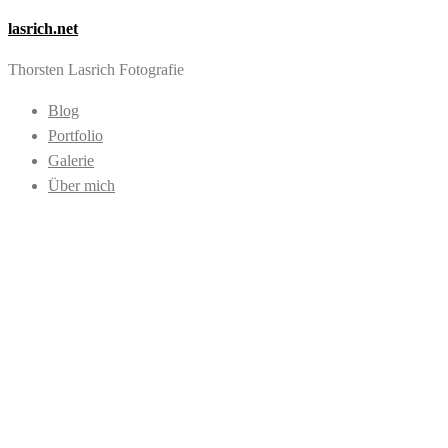
lasrich.net
Thorsten Lasrich Fotografie
Blog
Portfolio
Galerie
Über mich
Images tagged
"Strand"