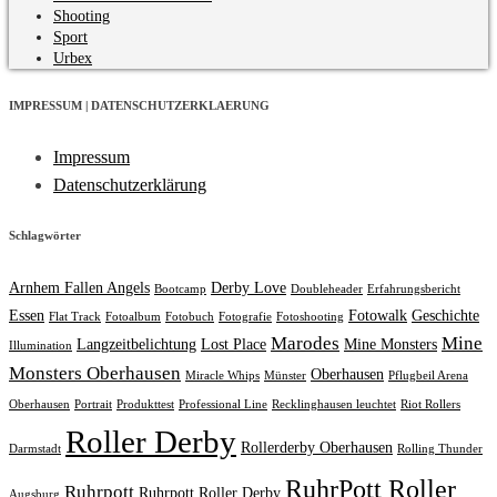
Shooting
Sport
Urbex
IMPRESSUM | DATENSCHUTZERKLAERUNG
Impressum
Datenschutzerklärung
Schlagwörter
Arnhem Fallen Angels
Derby Love
Bootcamp
Doubleheader
Erfahrungsbericht
Essen
Fotowalk
Geschichte
Flat Track
Fotoalbum
Fotobuch
Fotografie
Fotoshooting
Marodes
Mine
Langzeitbelichtung
Lost Place
Mine Monsters
Illumination
Monsters Oberhausen
Oberhausen
Miracle Whips
Münster
Pflugbeil Arena
Oberhausen
Portrait
Produkttest
Professional Line
Recklinghausen leuchtet
Riot Rollers
Roller Derby
Rollerderby Oberhausen
Darmstadt
Rolling Thunder
RuhrPott Roller
Ruhrpott
Ruhrpott Roller Derby
Augsburg