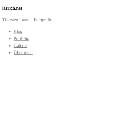
lasrich.net
Thorsten Lasrich Fotografie
Blog
Portfolio
Galerie
Über mich
Images tagged
"Stausee"