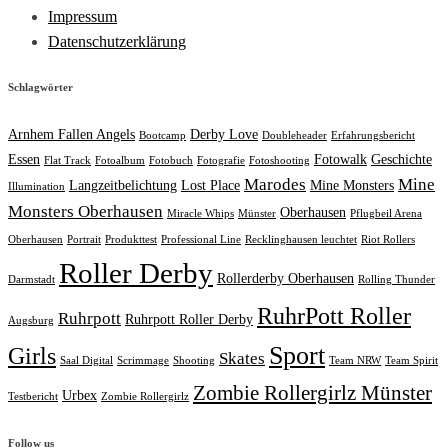
Impressum
Datenschutzerklärung
Schlagwörter
Arnhem Fallen Angels
Derby Love
Bootcamp
Doubleheader
Erfahrungsbericht
Essen
Fotowalk
Geschichte
Flat Track
Fotoalbum
Fotobuch
Fotografie
Fotoshooting
Marodes
Mine
Langzeitbelichtung
Lost Place
Mine Monsters
Illumination
Monsters Oberhausen
Oberhausen
Miracle Whips
Münster
Pflugbeil Arena
Oberhausen
Portrait
Produkttest
Professional Line
Recklinghausen leuchtet
Riot Rollers
Roller Derby
Rollerderby Oberhausen
Darmstadt
Rolling Thunder
RuhrPott Roller
Ruhrpott
Ruhrpott Roller Derby
Augsburg
Sport
Girls
Skates
Saal Digital
Scrimmage
Shooting
Team NRW
Team Spirit
Zombie Rollergirlz Münster
Urbex
Testbericht
Zombie Rollergirlz
Follow us