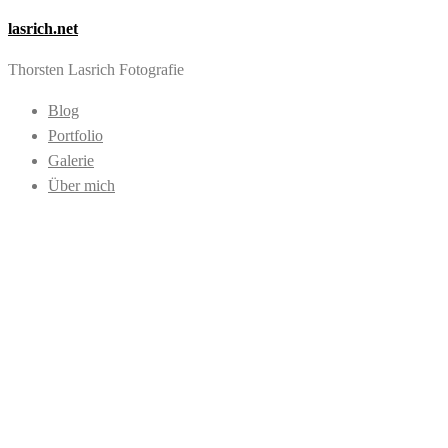
lasrich.net
Thorsten Lasrich Fotografie
Blog
Portfolio
Galerie
Über mich
Images tagged
"Städtetour"