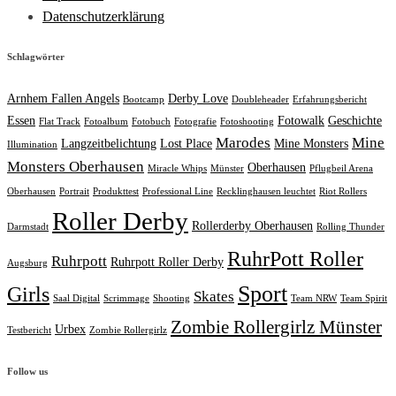
Datenschutzerklärung
Schlagwörter
Arnhem Fallen Angels
Derby Love
Bootcamp
Doubleheader
Erfahrungsbericht
Essen
Fotowalk
Geschichte
Flat Track
Fotoalbum
Fotobuch
Fotografie
Fotoshooting
Marodes
Mine
Langzeitbelichtung
Lost Place
Mine Monsters
Illumination
Monsters Oberhausen
Oberhausen
Miracle Whips
Münster
Pflugbeil Arena
Oberhausen
Portrait
Produkttest
Professional Line
Recklinghausen leuchtet
Riot Rollers
Roller Derby
Rollerderby Oberhausen
Darmstadt
Rolling Thunder
RuhrPott Roller
Ruhrpott
Ruhrpott Roller Derby
Augsburg
Sport
Girls
Skates
Saal Digital
Scrimmage
Shooting
Team NRW
Team Spirit
Zombie Rollergirlz Münster
Urbex
Testbericht
Zombie Rollergirlz
Follow us