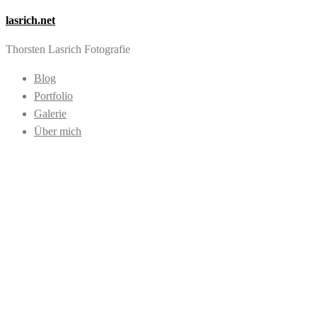
lasrich.net
Thorsten Lasrich Fotografie
Blog
Portfolio
Galerie
Über mich
Images tagged
"Srand"