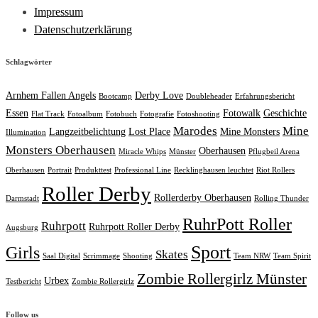
Impressum
Datenschutzerklärung
Schlagwörter
Arnhem Fallen Angels
Derby Love
Bootcamp
Doubleheader
Erfahrungsbericht
Essen
Fotowalk
Geschichte
Flat Track
Fotoalbum
Fotobuch
Fotografie
Fotoshooting
Marodes
Mine
Langzeitbelichtung
Lost Place
Mine Monsters
Illumination
Monsters Oberhausen
Oberhausen
Miracle Whips
Münster
Pflugbeil Arena
Oberhausen
Portrait
Produkttest
Professional Line
Recklinghausen leuchtet
Riot Rollers
Roller Derby
Rollerderby Oberhausen
Darmstadt
Rolling Thunder
RuhrPott Roller
Ruhrpott
Ruhrpott Roller Derby
Augsburg
Sport
Girls
Skates
Saal Digital
Scrimmage
Shooting
Team NRW
Team Spirit
Zombie Rollergirlz Münster
Urbex
Testbericht
Zombie Rollergirlz
Follow us