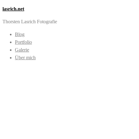
lasrich.net
Thorsten Lasrich Fotografie
Blog
Portfolio
Galerie
Über mich
Images tagged
"Spiegelung"