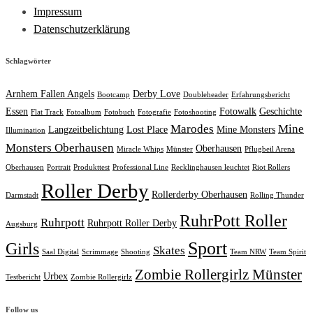
Impressum
Datenschutzerklärung
Schlagwörter
Arnhem Fallen Angels
Derby Love
Bootcamp
Doubleheader
Erfahrungsbericht
Essen
Fotowalk
Geschichte
Flat Track
Fotoalbum
Fotobuch
Fotografie
Fotoshooting
Marodes
Mine
Langzeitbelichtung
Lost Place
Mine Monsters
Illumination
Monsters Oberhausen
Oberhausen
Miracle Whips
Münster
Pflugbeil Arena
Oberhausen
Portrait
Produkttest
Professional Line
Recklinghausen leuchtet
Riot Rollers
Roller Derby
Rollerderby Oberhausen
Darmstadt
Rolling Thunder
RuhrPott Roller
Ruhrpott
Ruhrpott Roller Derby
Augsburg
Sport
Girls
Skates
Saal Digital
Scrimmage
Shooting
Team NRW
Team Spirit
Zombie Rollergirlz Münster
Urbex
Testbericht
Zombie Rollergirlz
Follow us