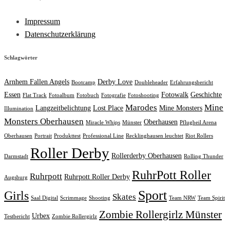
Impressum
Datenschutzerklärung
Schlagwörter
Arnhem Fallen Angels
Derby Love
Bootcamp
Doubleheader
Erfahrungsbericht
Essen
Fotowalk
Geschichte
Flat Track
Fotoalbum
Fotobuch
Fotografie
Fotoshooting
Marodes
Mine
Langzeitbelichtung
Lost Place
Mine Monsters
Illumination
Monsters Oberhausen
Oberhausen
Miracle Whips
Münster
Pflugbeil Arena
Oberhausen
Portrait
Produkttest
Professional Line
Recklinghausen leuchtet
Riot Rollers
Roller Derby
Rollerderby Oberhausen
Darmstadt
Rolling Thunder
RuhrPott Roller
Ruhrpott
Ruhrpott Roller Derby
Augsburg
Sport
Girls
Skates
Saal Digital
Scrimmage
Shooting
Team NRW
Team Spirit
Zombie Rollergirlz Münster
Urbex
Testbericht
Zombie Rollergirlz