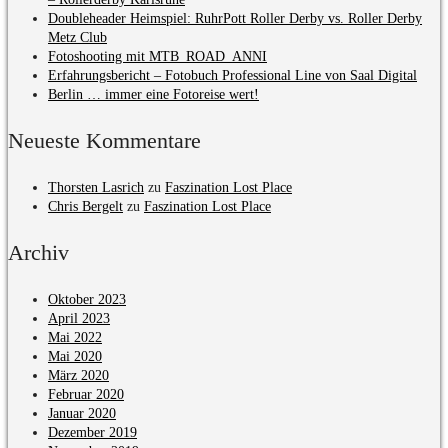
Doubleheader Heimspiel: RuhrPott Roller Derby vs. Roller Derby
Metz Club
Fotoshooting mit MTB_ROAD_ANNI
Erfahrungsbericht – Fotobuch Professional Line von Saal Digital
Berlin … immer eine Fotoreise wert!
Neueste Kommentare
Thorsten Lasrich
zu
Faszination Lost Place
Chris Bergelt
zu
Faszination Lost Place
Archiv
Oktober 2023
April 2023
Mai 2022
Mai 2020
März 2020
Februar 2020
Januar 2020
Dezember 2019