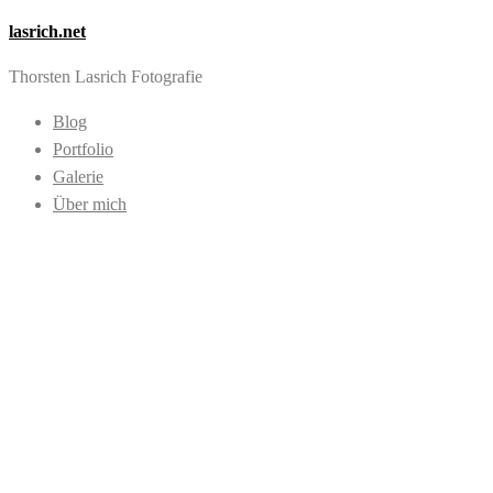
lasrich.net
Thorsten Lasrich Fotografie
Blog
Portfolio
Galerie
Über mich
Images tagged
"sitzend"