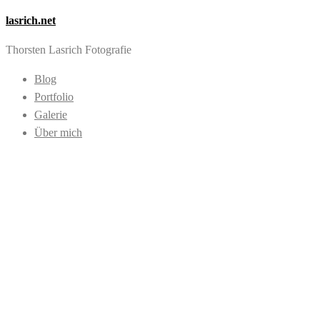
lasrich.net
Thorsten Lasrich Fotografie
Blog
Portfolio
Galerie
Über mich
Images tagged
"Sand"