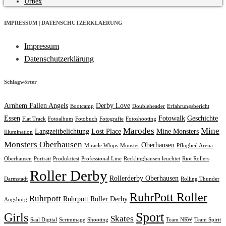
Urbex
IMPRESSUM | DATENSCHUTZERKLAERUNG
Impressum
Datenschutzerklärung
Schlagwörter
Arnhem Fallen Angels
Derby Love
Bootcamp
Doubleheader
Erfahrungsbericht
Essen
Fotowalk
Geschichte
Flat Track
Fotoalbum
Fotobuch
Fotografie
Fotoshooting
Marodes
Mine
Langzeitbelichtung
Lost Place
Mine Monsters
Illumination
Monsters Oberhausen
Oberhausen
Miracle Whips
Münster
Pflugbeil Arena
Oberhausen
Portrait
Produkttest
Professional Line
Recklinghausen leuchtet
Riot Rollers
Roller Derby
Rollerderby Oberhausen
Darmstadt
Rolling Thunder
RuhrPott Roller
Ruhrpott
Ruhrpott Roller Derby
Augsburg
Sport
Girls
Skates
Saal Digital
Scrimmage
Shooting
Team NRW
Team Spirit