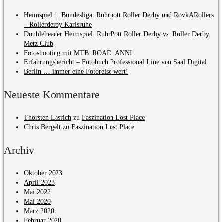
Heimspiel 1. Bundesliga: Ruhrpott Roller Derby und RovkARollers
– Rollerderby Karlsruhe
Doubleheader Heimspiel: RuhrPott Roller Derby vs. Roller Derby
Metz Club
Fotoshooting mit MTB_ROAD_ANNI
Erfahrungsbericht – Fotobuch Professional Line von Saal Digital
Berlin … immer eine Fotoreise wert!
Neueste Kommentare
Thorsten Lasrich
zu
Faszination Lost Place
Chris Bergelt
zu
Faszination Lost Place
Archiv
Oktober 2023
April 2023
Mai 2022
Mai 2020
März 2020
Februar 2020