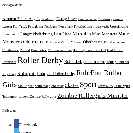
Schlagwörter
Arnhem Fallen Angels
Derby Love
Bootcamp
Doubleheader
Erfahrungsbericht
Essen
Fotowalk
Geschichte
Flat Track
Fotoalbum
Fotobuch
Fotografie
Fotoshooting
Marodes
Mine
Langzeitbelichtung
Lost Place
Mine Monsters
Illumination
Monsters Oberhausen
Oberhausen
Miracle Whips
Münster
Pflugbeil Arena
Oberhausen
Portrait
Produkttest
Professional Line
Recklinghausen leuchtet
Riot Rollers
Roller Derby
Rollerderby Oberhausen
Darmstadt
Rolling Thunder
RuhrPott Roller
Ruhrpott
Ruhrpott Roller Derby
Augsburg
Sport
Girls
Skates
Saal Digital
Scrimmage
Shooting
Team NRW
Team Spirit
Zombie Rollergirlz Münster
Urbex
Testbericht
Zombie Rollergirlz
Follow us
Facebook