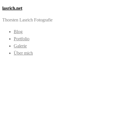
lasrich.net
Thorsten Lasrich Fotografie
Blog
Portfolio
Galerie
Über mich
Images tagged
"RollerDerby"