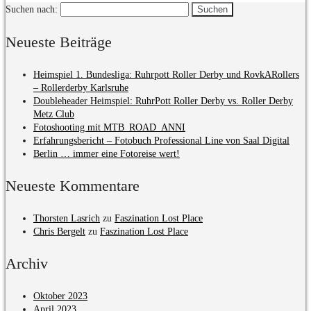
Suchen nach:
Neueste Beiträge
Heimspiel 1. Bundesliga: Ruhrpott Roller Derby und RovkARollers
– Rollerderby Karlsruhe
Doubleheader Heimspiel: RuhrPott Roller Derby vs. Roller Derby
Metz Club
Fotoshooting mit MTB_ROAD_ANNI
Erfahrungsbericht – Fotobuch Professional Line von Saal Digital
Berlin … immer eine Fotoreise wert!
Neueste Kommentare
Thorsten Lasrich
zu
Faszination Lost Place
Chris Bergelt
zu
Faszination Lost Place
Archiv
Oktober 2023
April 2023