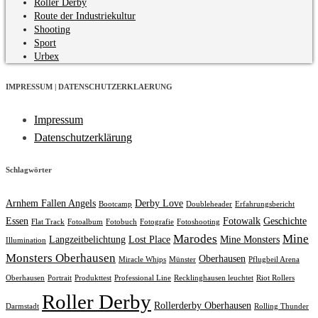
Roller Derby
Route der Industriekultur
Shooting
Sport
Urbex
IMPRESSUM | DATENSCHUTZERKLAERUNG
Impressum
Datenschutzerklärung
Schlagwörter
Arnhem Fallen Angels
Derby Love
Bootcamp
Doubleheader
Erfahrungsbericht
Essen
Fotowalk
Geschichte
Flat Track
Fotoalbum
Fotobuch
Fotografie
Fotoshooting
Marodes
Mine
Langzeitbelichtung
Lost Place
Mine Monsters
Illumination
Monsters Oberhausen
Oberhausen
Miracle Whips
Münster
Pflugbeil Arena
Oberhausen
Portrait
Produkttest
Professional Line
Recklinghausen leuchtet
Riot Rollers
Roller Derby
Rollerderby Oberhausen
Darmstadt
Rolling Thunder