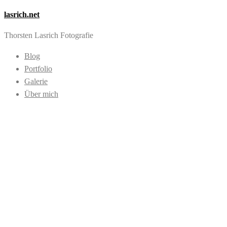
lasrich.net
Thorsten Lasrich Fotografie
Blog
Portfolio
Galerie
Über mich
Images tagged
"Rollerdam
BeeCee"