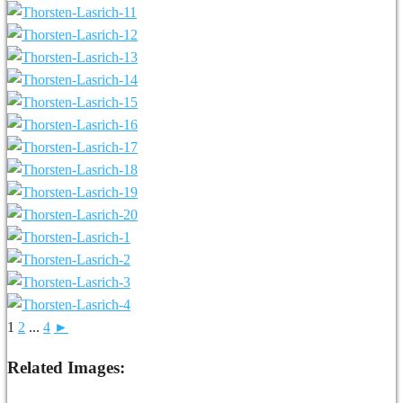
1
2
...
4
►
Related Images: