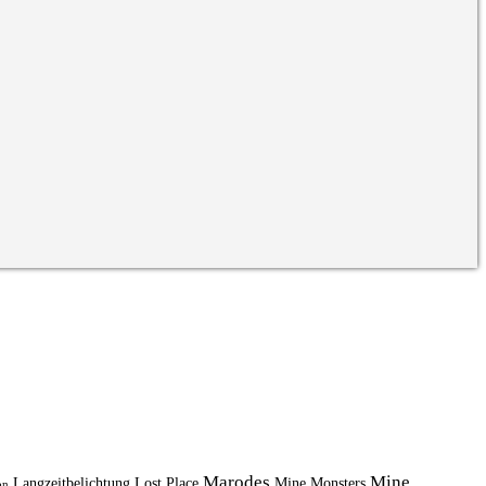
Marodes
Mine
Langzeitbelichtung
Lost Place
Mine Monsters
on