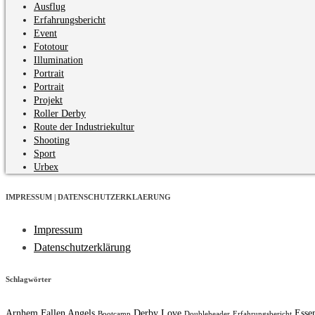
Ausflug
Erfahrungsbericht
Event
Fototour
Illumination
Portrait
Portrait
Projekt
Roller Derby
Route der Industriekultur
Shooting
Sport
Urbex
IMPRESSUM | DATENSCHUTZERKLAERUNG
Impressum
Datenschutzerklärung
Schlagwörter
Arnhem Fallen Angels
Derby Love
Esse
Bootcamp
Doubleheader
Erfahrungsbericht