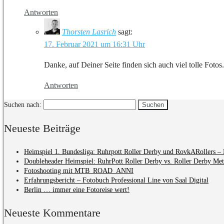
Antworten
Thorsten Lasrich
sagt:
17. Februar 2021 um 16:31 Uhr
Danke, auf Deiner Seite finden sich auch viel tolle Fotos.
Antworten
Suchen nach:
Neueste Beiträge
Heimspiel 1. Bundesliga: Ruhrpott Roller Derby und RovkARollers – 
Doubleheader Heimspiel: RuhrPott Roller Derby vs. Roller Derby Me
Fotoshooting mit MTB_ROAD_ANNI
Erfahrungsbericht – Fotobuch Professional Line von Saal Digital
Berlin … immer eine Fotoreise wert!
Neueste Kommentare