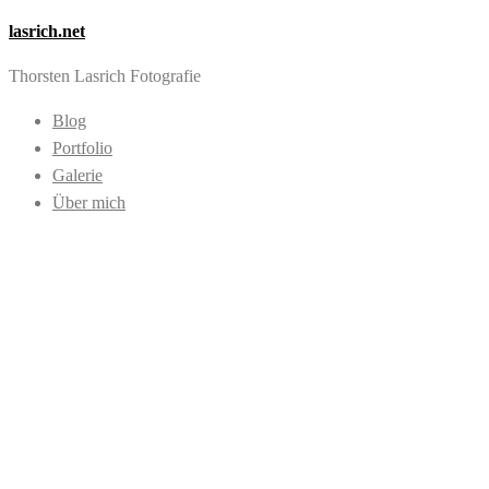
lasrich.net
Thorsten Lasrich Fotografie
Blog
Portfolio
Galerie
Über mich
Images tagged
"naked"