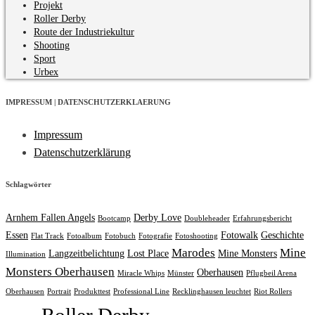
Projekt
Roller Derby
Route der Industriekultur
Shooting
Sport
Urbex
IMPRESSUM | DATENSCHUTZERKLAERUNG
Impressum
Datenschutzerklärung
Schlagwörter
Arnhem Fallen Angels
Derby Love
Bootcamp
Doubleheader
Erfahrungsbericht
Essen
Fotowalk
Geschichte
Flat Track
Fotoalbum
Fotobuch
Fotografie
Fotoshooting
Marodes
Mine
Langzeitbelichtung
Lost Place
Mine Monsters
Illumination
Monsters Oberhausen
Oberhausen
Miracle Whips
Münster
Pflugbeil Arena
Oberhausen
Portrait
Produkttest
Professional Line
Recklinghausen leuchtet
Riot Rollers
Roller Derby