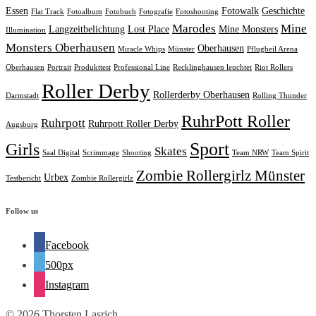
Essen
Fotowalk
Geschichte
Flat Track
Fotoalbum
Fotobuch
Fotografie
Fotoshooting
Marodes
Mine
Langzeitbelichtung
Lost Place
Mine Monsters
Illumination
Monsters Oberhausen
Oberhausen
Miracle Whips
Münster
Pflugbeil Arena
Oberhausen
Portrait
Produkttest
Professional Line
Recklinghausen leuchtet
Riot Rollers
Roller Derby
Rollerderby Oberhausen
Darmstadt
Rolling Thunder
RuhrPott Roller
Ruhrpott
Ruhrpott Roller Derby
Augsburg
Sport
Girls
Skates
Saal Digital
Scrimmage
Shooting
Team NRW
Team Spirit
Zombie Rollergirlz Münster
Urbex
Testbericht
Zombie Rollergirlz
Follow us
Facebook
500px
Instagram
© 2026 Thorsten Lasrich