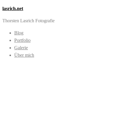
lasrich.net
Thorsten Lasrich Fotografie
Blog
Portfolio
Galerie
Über mich
Images tagged
"Magmamonsters
Erfurt"