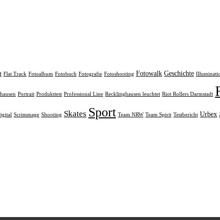
n
Fotowalk
Geschichte
Flat Track
Fotoalbum
Fotobuch
Fotografie
Fotoshooting
Illuminati
rhausen
Portrait
Produkttest
Professional Line
Recklinghausen leuchtet
Riot Rollers Darmstadt
Sport
Skates
Urbex
igital
Scrimmage
Shooting
Team NRW
Team Spirit
Testbericht