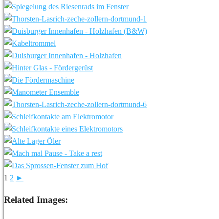
1
2
►
Related Images: