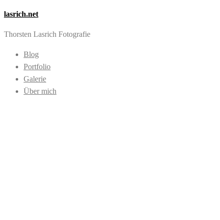
lasrich.net
Thorsten Lasrich Fotografie
Blog
Portfolio
Galerie
Über mich
Images tagged "Indu