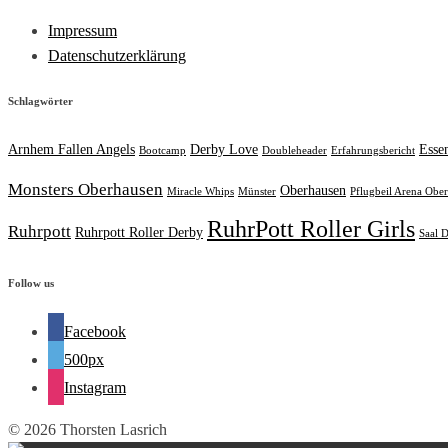
Impressum
Datenschutzerklärung
Schlagwörter
Arnhem Fallen Angels
Derby Love
Esse
Bootcamp
Doubleheader
Erfahrungsbericht
Monsters Oberhausen
Oberhausen
Miracle Whips
Münster
Pflugbeil Arena Obe
RuhrPott Roller Girls
Ruhrpott
Ruhrpott Roller Derby
Saal D
Follow us
Facebook
500px
Instagram
© 2026 Thorsten Lasrich