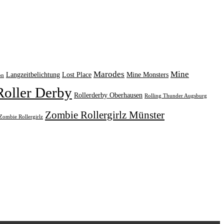
Marodes
Mine
Langzeitbelichtung
Lost Place
Mine Monsters
on
Roller Derby
Rollerderby Oberhausen
Rolling Thunder Augsburg
Zombie Rollergirlz Münster
Zombie Rollergirlz