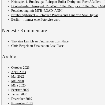
Heimspiel 1. Bundesliga: Ruhrpott Roller Derby und RovkARollers – 
Doubleheader Heimspiel: RuhrPott Roller Derby vs. Roller Derby Me
Fotoshooting mit MTB_ROAD_ANNI
Erfahrungsbericht – Fotobuch Professional Line von Saal Digital
Berlin … immer eine Fotoreise wert!
Neueste Kommentare
Thorsten Lasrich
zu
Faszination Lost Place
Chris Bergelt
zu
Faszination Lost Place
Archiv
Oktober 2023
April 2023
Mai 2022
Mai 2020
März 2020
Februar 2020
Januar 2020
Dezember 2019
November 2019