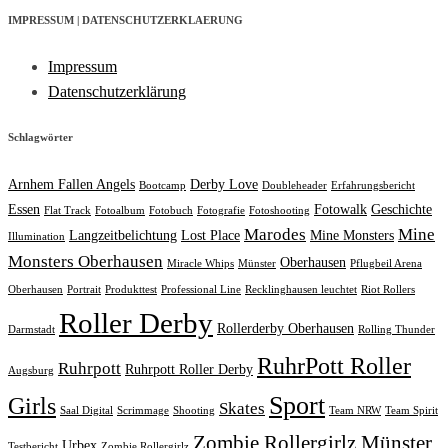
IMPRESSUM | DATENSCHUTZERKLAERUNG
Impressum
Datenschutzerklärung
Schlagwörter
Arnhem Fallen Angels
Derby Love
Bootcamp
Doubleheader
Erfahrungsbericht
Essen
Fotowalk
Geschichte
Flat Track
Fotoalbum
Fotobuch
Fotografie
Fotoshooting
Marodes
Mine
Langzeitbelichtung
Lost Place
Mine Monsters
Illumination
Monsters Oberhausen
Oberhausen
Miracle Whips
Münster
Pflugbeil Arena
Oberhausen
Portrait
Produkttest
Professional Line
Recklinghausen leuchtet
Riot Rollers
Roller Derby
Rollerderby Oberhausen
Darmstadt
Rolling Thunder
RuhrPott Roller
Ruhrpott
Ruhrpott Roller Derby
Augsburg
Sport
Girls
Skates
Saal Digital
Scrimmage
Shooting
Team NRW
Team Spirit
Zombie Rollergirlz Münster
Urbex
Testbericht
Zombie Rollergirlz