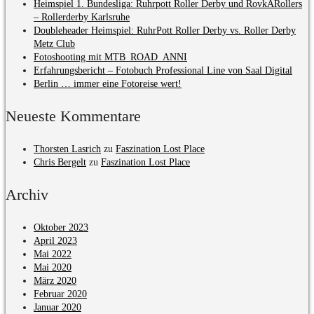
Heimspiel 1. Bundesliga: Ruhrpott Roller Derby und RovkARollers
– Rollerderby Karlsruhe
Doubleheader Heimspiel: RuhrPott Roller Derby vs. Roller Derby
Metz Club
Fotoshooting mit MTB_ROAD_ANNI
Erfahrungsbericht – Fotobuch Professional Line von Saal Digital
Berlin … immer eine Fotoreise wert!
Neueste Kommentare
Thorsten Lasrich
zu
Faszination Lost Place
Chris Bergelt
zu
Faszination Lost Place
Archiv
Oktober 2023
April 2023
Mai 2022
Mai 2020
März 2020
Februar 2020
Januar 2020