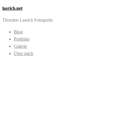
lasrich.net
Thorsten Lasrich Fotografie
Blog
Portfolio
Galerie
Über mich
Images tagged
"Hosenanzug"