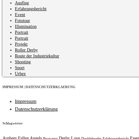
Ausflug
Erfahrungsbericht
Event
Fototour
Illumination
Portrait
Portrait
Projekt
Roller Derby
Route der Industriekultur
Shooting
Sport
Urbex
IMPRESSUM | DATENSCHUTZERKLAERUNG
Impressum
Datenschutzerklärung
Schlagwörter
Arnhem Fallen Angels
Derby Love
Esse
Bootcamp
Doubleheader
Erfahrungsbericht