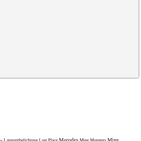
Marodes
Mine
Langzeitbelichtung
Lost Place
Mine Monsters
on