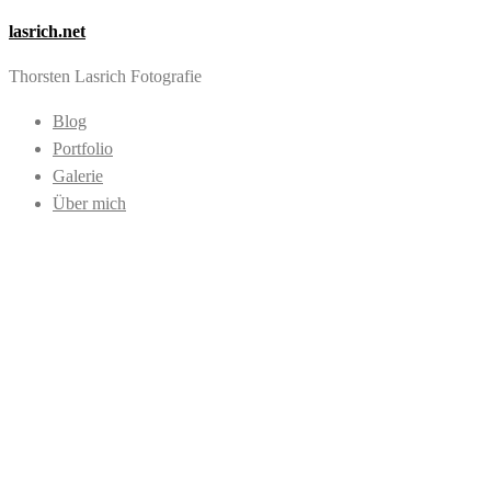
lasrich.net
Thorsten Lasrich Fotografie
Blog
Portfolio
Galerie
Über mich
Images tagged "Her