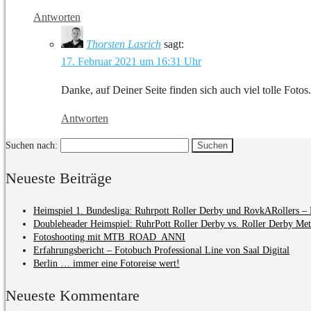
Antworten
Thorsten Lasrich
sagt:
17. Februar 2021 um 16:31 Uhr
Danke, auf Deiner Seite finden sich auch viel tolle Fotos.
Antworten
Suchen nach:
Neueste Beiträge
Heimspiel 1. Bundesliga: Ruhrpott Roller Derby und RovkARollers – 
Doubleheader Heimspiel: RuhrPott Roller Derby vs. Roller Derby Me
Fotoshooting mit MTB_ROAD_ANNI
Erfahrungsbericht – Fotobuch Professional Line von Saal Digital
Berlin … immer eine Fotoreise wert!
Neueste Kommentare