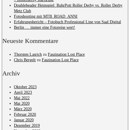
Doubleheader Heimspiel: RuhrPott Roller Derby vs. Roller Derby
Metz Club
Fotoshooting mit MTB_ROAD_ANNI
Erfahrungsbericht – Fotobuch Professional Line von Saal Digital
Berlin … immer eine Fotoreise wert!
Neueste Kommentare
Thorsten Lasrich
zu
Faszination Lost Place
Chris Bergelt
zu
Faszination Lost Place
Archiv
Oktober 2023
April 2023
Mai 2022
Mai 2020
März 2020
Februar 2020
Januar 2020
Dezember 2019