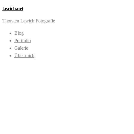
lasrich.net
Thorsten Lasrich Fotografie
Blog
Portfolio
Galerie
Über mich
Images tagged
"Harnisch"