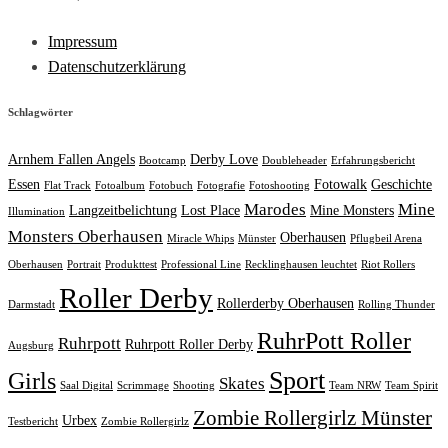
Impressum
Datenschutzerklärung
Schlagwörter
Arnhem Fallen Angels
Derby Love
Bootcamp
Doubleheader
Erfahrungsbericht
Essen
Fotowalk
Geschichte
Flat Track
Fotoalbum
Fotobuch
Fotografie
Fotoshooting
Marodes
Mine
Langzeitbelichtung
Lost Place
Mine Monsters
Illumination
Monsters Oberhausen
Oberhausen
Miracle Whips
Münster
Pflugbeil Arena
Oberhausen
Portrait
Produkttest
Professional Line
Recklinghausen leuchtet
Riot Rollers
Roller Derby
Rollerderby Oberhausen
Darmstadt
Rolling Thunder
RuhrPott Roller
Ruhrpott
Ruhrpott Roller Derby
Augsburg
Sport
Girls
Skates
Saal Digital
Scrimmage
Shooting
Team NRW
Team Spirit
Zombie Rollergirlz Münster
Urbex
Testbericht
Zombie Rollergirlz