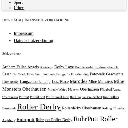
Sport
Urbex
IMPRESSUM | DATENSCHUTZERKLAERUNG
Impressum
Datenschutzerklärung
Schlagwörter
Arnhem Fallen Angels
Derby Love
Bootcamp
Doubleheader
Erfahrungsbericht
Essen
Fotowalk
Geschichte
Flat Track
Fotoalbum
Fotobuch
Fotografie
Fotoshooting
Marodes
Mine
Langzeitbelichtung
Lost Place
Mine Monsters
Illumination
Monsters Oberhausen
Oberhausen
Miracle Whips
Münster
Pflugbeil Arena
Oberhausen
Portrait
Produkttest
Professional Line
Recklinghausen leuchtet
Riot Rollers
Roller Derby
Rollerderby Oberhausen
Darmstadt
Rolling Thunder
RuhrPott Roller
Ruhrpott
Ruhrpott Roller Derby
Augsburg