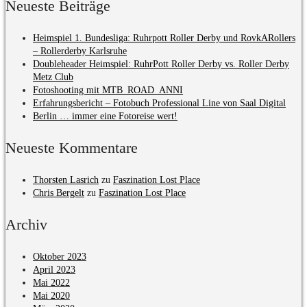
Neueste Beiträge
Heimspiel 1. Bundesliga: Ruhrpott Roller Derby und RovkARollers
– Rollerderby Karlsruhe
Doubleheader Heimspiel: RuhrPott Roller Derby vs. Roller Derby
Metz Club
Fotoshooting mit MTB_ROAD_ANNI
Erfahrungsbericht – Fotobuch Professional Line von Saal Digital
Berlin … immer eine Fotoreise wert!
Neueste Kommentare
Thorsten Lasrich
zu
Faszination Lost Place
Chris Bergelt
zu
Faszination Lost Place
Archiv
Oktober 2023
April 2023
Mai 2022
Mai 2020