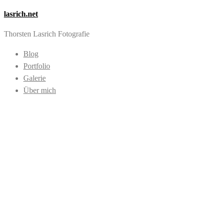
lasrich.net
Thorsten Lasrich Fotografie
Blog
Portfolio
Galerie
Über mich
Images tagged
"Harbor Girls
Hamburg"