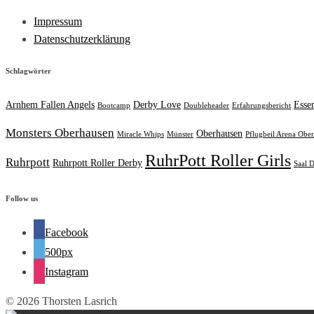
Impressum
Datenschutzerklärung
Schlagwörter
Arnhem Fallen Angels
Derby Love
Esse
Bootcamp
Doubleheader
Erfahrungsbericht
Monsters Oberhausen
Oberhausen
Miracle Whips
Münster
Pflugbeil Arena Obe
RuhrPott Roller Girls
Ruhrpott
Ruhrpott Roller Derby
Saal D
Follow us
Facebook
500px
Instagram
© 2026 Thorsten Lasrich