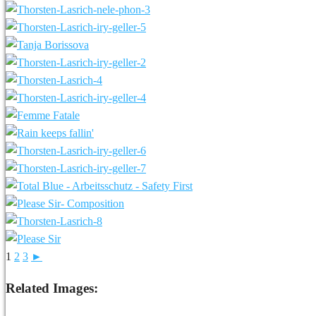
1
2
3
►
Related Images: