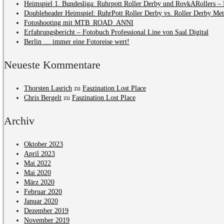
Heimspiel 1. Bundesliga: Ruhrpott Roller Derby und RovkARollers – 
Doubleheader Heimspiel: RuhrPott Roller Derby vs. Roller Derby Me
Fotoshooting mit MTB_ROAD_ANNI
Erfahrungsbericht – Fotobuch Professional Line von Saal Digital
Berlin … immer eine Fotoreise wert!
Neueste Kommentare
Thorsten Lasrich
zu
Faszination Lost Place
Chris Bergelt
zu
Faszination Lost Place
Archiv
Oktober 2023
April 2023
Mai 2022
Mai 2020
März 2020
Februar 2020
Januar 2020
Dezember 2019
November 2019