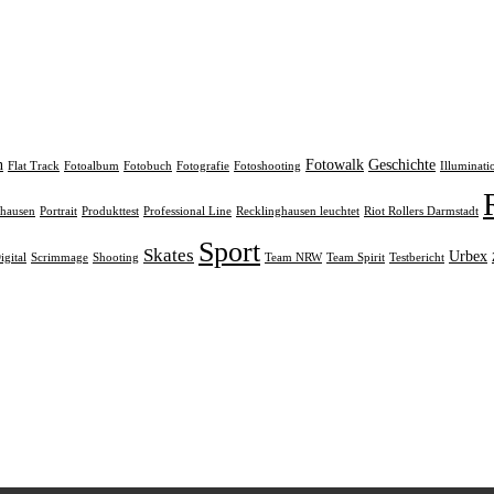
n
Fotowalk
Geschichte
Flat Track
Fotoalbum
Fotobuch
Fotografie
Fotoshooting
Illuminati
rhausen
Portrait
Produkttest
Professional Line
Recklinghausen leuchtet
Riot Rollers Darmstadt
Sport
Skates
Urbex
igital
Scrimmage
Shooting
Team NRW
Team Spirit
Testbericht