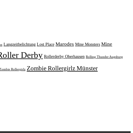
Marodes
Mine
Langzeitbelichtung
Lost Place
Mine Monsters
on
Roller Derby
Rollerderby Oberhausen
Rolling Thunder Augsburg
Zombie Rollergirlz Münster
Zombie Rollergirlz