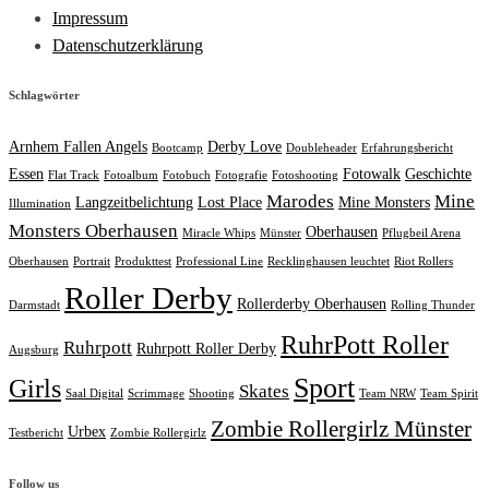
Impressum
Datenschutzerklärung
Schlagwörter
Arnhem Fallen Angels
Derby Love
Bootcamp
Doubleheader
Erfahrungsbericht
Essen
Fotowalk
Geschichte
Flat Track
Fotoalbum
Fotobuch
Fotografie
Fotoshooting
Marodes
Mine
Langzeitbelichtung
Lost Place
Mine Monsters
Illumination
Monsters Oberhausen
Oberhausen
Miracle Whips
Münster
Pflugbeil Arena
Oberhausen
Portrait
Produkttest
Professional Line
Recklinghausen leuchtet
Riot Rollers
Roller Derby
Rollerderby Oberhausen
Darmstadt
Rolling Thunder
RuhrPott Roller
Ruhrpott
Ruhrpott Roller Derby
Augsburg
Sport
Girls
Skates
Saal Digital
Scrimmage
Shooting
Team NRW
Team Spirit
Zombie Rollergirlz Münster
Urbex
Testbericht
Zombie Rollergirlz
Follow us