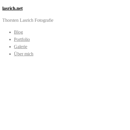
lasrich.net
Thorsten Lasrich Fotografie
Blog
Portfolio
Galerie
Über mich
Images tagged
"Fensterlicht"