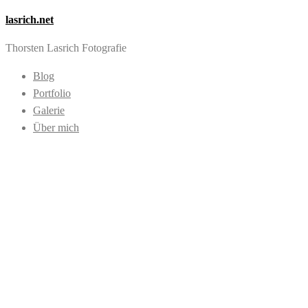
lasrich.net
Thorsten Lasrich Fotografie
Blog
Portfolio
Galerie
Über mich
Images tagged
"Eisenbahn"