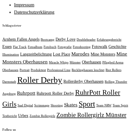
Impressum
Datenschutzerklärung
Schlagwörter
Arnhem Fallen Angels
Derby Love
Bootcamp
Doubleheader
Erfahrungsbericht
Essen
Fotowalk
Geschichte
Flat Track
Fotoalbum
Fotobuch
Fotografie
Fotoshooting
Marodes
Mine
Langzeitbelichtung
Lost Place
Mine Monsters
Illumination
Monsters Oberhausen
Oberhausen
Miracle Whips
Münster
Pflugbeil Arena
Oberhausen
Portrait
Produkttest
Professional Line
Recklinghausen leuchtet
Riot Rollers
Roller Derby
Rollerderby Oberhausen
Darmstadt
Rolling Thunder
RuhrPott Roller
Ruhrpott
Ruhrpott Roller Derby
Augsburg
Sport
Girls
Skates
Saal Digital
Scrimmage
Shooting
Team NRW
Team Spirit
Zombie Rollergirlz Münster
Urbex
Testbericht
Zombie Rollergirlz
Follow us