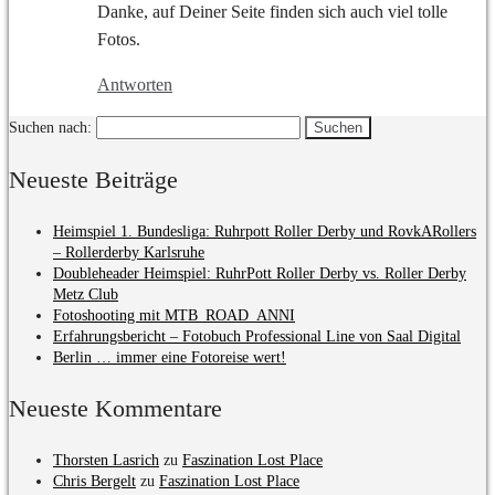
Danke, auf Deiner Seite finden sich auch viel tolle
Fotos.
Antworten
Suchen nach:
Neueste Beiträge
Heimspiel 1. Bundesliga: Ruhrpott Roller Derby und RovkARollers
– Rollerderby Karlsruhe
Doubleheader Heimspiel: RuhrPott Roller Derby vs. Roller Derby
Metz Club
Fotoshooting mit MTB_ROAD_ANNI
Erfahrungsbericht – Fotobuch Professional Line von Saal Digital
Berlin … immer eine Fotoreise wert!
Neueste Kommentare
Thorsten Lasrich
zu
Faszination Lost Place
Chris Bergelt
zu
Faszination Lost Place