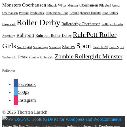
Monsters Oberhausen
Oberhausen
Miracle Whips
Münster
Pflugbeil Arena
Oberhausen
Portrait
Produkttest
Professional Line
Recklinghausen leuchtet
Riot Rollers
Roller Derby
Rollerderby Oberhausen
Darmstadt
Rolling Thunder
RuhrPott Roller
Ruhrpott
Ruhrpott Roller Derby
Augsburg
Sport
Girls
Skates
Saal Digital
Scrimmage
Shooting
Team NRW
Team Spirit
Zombie Rollergirlz Münster
Urbex
Testbericht
Zombie Rollergirlz
Follow us
Facebook
500px
Instagram
© 2026 Thorsten Lasrich
Sofern Sie Ihre Datenschutzeinstellungen ändern möchten z.B. Erteilung von