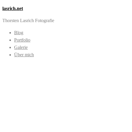
lasrich.net
Thorsten Lasrich Fotografie
Blog
Portfolio
Galerie
Über mich
Images tagged
"Dokumentationsstä
Regierungsbunker"