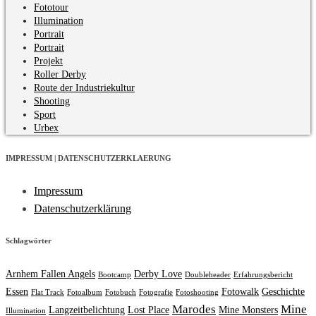
Fototour
Illumination
Portrait
Portrait
Projekt
Roller Derby
Route der Industriekultur
Shooting
Sport
Urbex
IMPRESSUM | DATENSCHUTZERKLAERUNG
Impressum
Datenschutzerklärung
Schlagwörter
Arnhem Fallen Angels
Derby Love
Bootcamp
Doubleheader
Erfahrungsbericht
Essen
Fotowalk
Geschichte
Flat Track
Fotoalbum
Fotobuch
Fotografie
Fotoshooting
Marodes
Mine
Langzeitbelichtung
Lost Place
Mine Monsters
Illumination