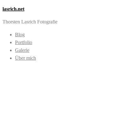
lasrich.net
Thorsten Lasrich Fotografie
Blog
Portfolio
Galerie
Über mich
Images tagged
"Compositing"