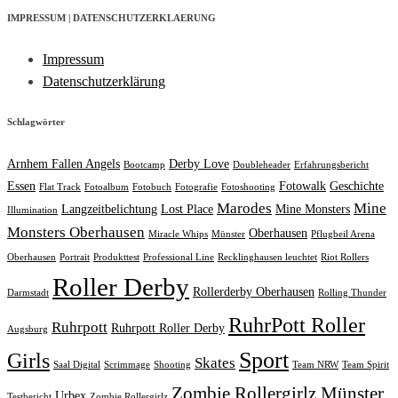
IMPRESSUM | DATENSCHUTZERKLAERUNG
Impressum
Datenschutzerklärung
Schlagwörter
Arnhem Fallen Angels
Derby Love
Bootcamp
Doubleheader
Erfahrungsbericht
Essen
Fotowalk
Geschichte
Flat Track
Fotoalbum
Fotobuch
Fotografie
Fotoshooting
Marodes
Mine
Langzeitbelichtung
Lost Place
Mine Monsters
Illumination
Monsters Oberhausen
Oberhausen
Miracle Whips
Münster
Pflugbeil Arena
Oberhausen
Portrait
Produkttest
Professional Line
Recklinghausen leuchtet
Riot Rollers
Roller Derby
Rollerderby Oberhausen
Darmstadt
Rolling Thunder
RuhrPott Roller
Ruhrpott
Ruhrpott Roller Derby
Augsburg
Sport
Girls
Skates
Saal Digital
Scrimmage
Shooting
Team NRW
Team Spirit
Zombie Rollergirlz Münster
Urbex
Testbericht
Zombie Rollergirlz