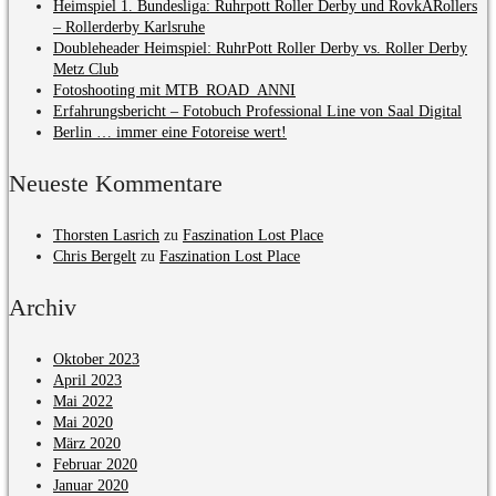
Heimspiel 1. Bundesliga: Ruhrpott Roller Derby und RovkARollers
– Rollerderby Karlsruhe
Doubleheader Heimspiel: RuhrPott Roller Derby vs. Roller Derby
Metz Club
Fotoshooting mit MTB_ROAD_ANNI
Erfahrungsbericht – Fotobuch Professional Line von Saal Digital
Berlin … immer eine Fotoreise wert!
Neueste Kommentare
Thorsten Lasrich
zu
Faszination Lost Place
Chris Bergelt
zu
Faszination Lost Place
Archiv
Oktober 2023
April 2023
Mai 2022
Mai 2020
März 2020
Februar 2020
Januar 2020