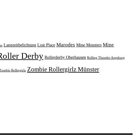
Marodes
Mine
Langzeitbelichtung
Lost Place
Mine Monsters
on
Roller Derby
Rollerderby Oberhausen
Rolling Thunder Augsburg
Zombie Rollergirlz Münster
Zombie Rollergirlz