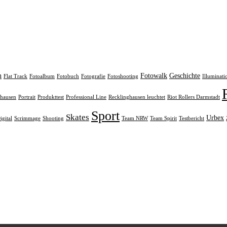
n
Fotowalk
Geschichte
Flat Track
Fotoalbum
Fotobuch
Fotografie
Fotoshooting
Illuminati
rhausen
Portrait
Produkttest
Professional Line
Recklinghausen leuchtet
Riot Rollers Darmstadt
Sport
Skates
Urbex
igital
Scrimmage
Shooting
Team NRW
Team Spirit
Testbericht