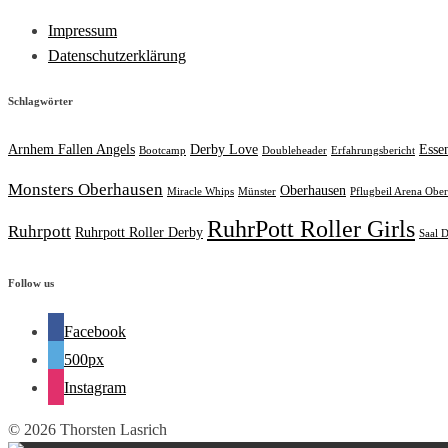
Impressum
Datenschutzerklärung
Schlagwörter
Arnhem Fallen Angels
Derby Love
Esse
Bootcamp
Doubleheader
Erfahrungsbericht
Monsters Oberhausen
Oberhausen
Miracle Whips
Münster
Pflugbeil Arena Obe
RuhrPott Roller Girls
Ruhrpott
Ruhrpott Roller Derby
Saal D
Follow us
Facebook
500px
Instagram
© 2026 Thorsten Lasrich