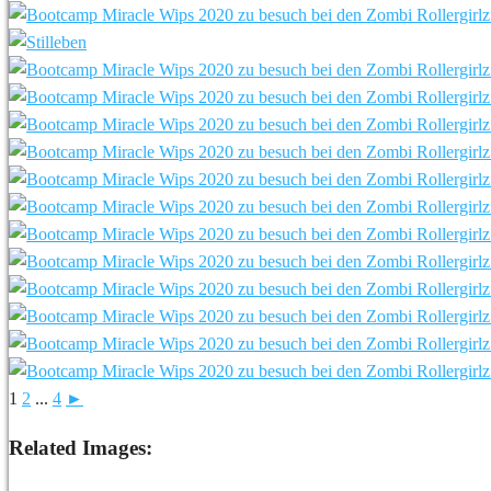
1
2
...
4
►
Related Images: