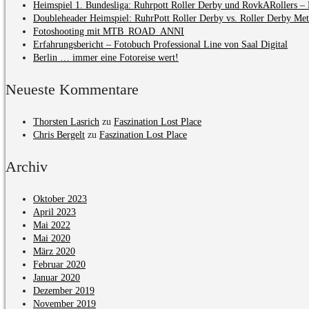
Heimspiel 1. Bundesliga: Ruhrpott Roller Derby und RovkARollers – 
Doubleheader Heimspiel: RuhrPott Roller Derby vs. Roller Derby Me
Fotoshooting mit MTB_ROAD_ANNI
Erfahrungsbericht – Fotobuch Professional Line von Saal Digital
Berlin … immer eine Fotoreise wert!
Neueste Kommentare
Thorsten Lasrich
zu
Faszination Lost Place
Chris Bergelt
zu
Faszination Lost Place
Archiv
Oktober 2023
April 2023
Mai 2022
Mai 2020
März 2020
Februar 2020
Januar 2020
Dezember 2019
November 2019