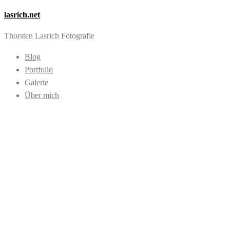
lasrich.net
Thorsten Lasrich Fotografie
Blog
Portfolio
Galerie
Über mich
Images tagged
"body"