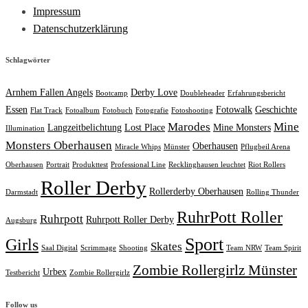
Impressum
Datenschutzerklärung
Schlagwörter
Arnhem Fallen Angels
Derby Love
Bootcamp
Doubleheader
Erfahrungsbericht
Essen
Fotowalk
Geschichte
Flat Track
Fotoalbum
Fotobuch
Fotografie
Fotoshooting
Marodes
Mine
Langzeitbelichtung
Lost Place
Mine Monsters
Illumination
Monsters Oberhausen
Oberhausen
Miracle Whips
Münster
Pflugbeil Arena
Oberhausen
Portrait
Produkttest
Professional Line
Recklinghausen leuchtet
Riot Rollers
Roller Derby
Rollerderby Oberhausen
Darmstadt
Rolling Thunder
RuhrPott Roller
Ruhrpott
Ruhrpott Roller Derby
Augsburg
Sport
Girls
Skates
Saal Digital
Scrimmage
Shooting
Team NRW
Team Spirit
Zombie Rollergirlz Münster
Urbex
Testbericht
Zombie Rollergirlz
Follow us