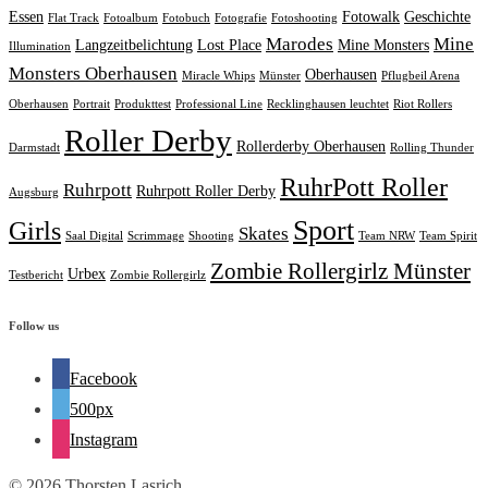
Essen
Fotowalk
Geschichte
Flat Track
Fotoalbum
Fotobuch
Fotografie
Fotoshooting
Marodes
Mine
Langzeitbelichtung
Lost Place
Mine Monsters
Illumination
Monsters Oberhausen
Oberhausen
Miracle Whips
Münster
Pflugbeil Arena
Oberhausen
Portrait
Produkttest
Professional Line
Recklinghausen leuchtet
Riot Rollers
Roller Derby
Rollerderby Oberhausen
Darmstadt
Rolling Thunder
RuhrPott Roller
Ruhrpott
Ruhrpott Roller Derby
Augsburg
Sport
Girls
Skates
Saal Digital
Scrimmage
Shooting
Team NRW
Team Spirit
Zombie Rollergirlz Münster
Urbex
Testbericht
Zombie Rollergirlz
Follow us
Facebook
500px
Instagram
© 2026 Thorsten Lasrich