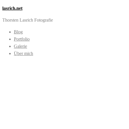
lasrich.net
Thorsten Lasrich Fotografie
Blog
Portfolio
Galerie
Über mich
Images tagged
"Blockforest Roller
Derby"