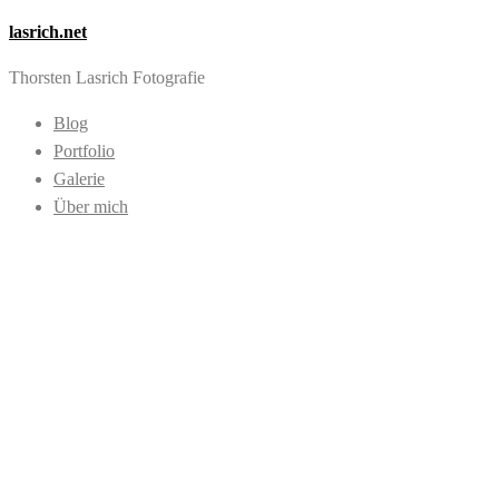
lasrich.net
Thorsten Lasrich Fotografie
Blog
Portfolio
Galerie
Über mich
Images tagged
"autum"