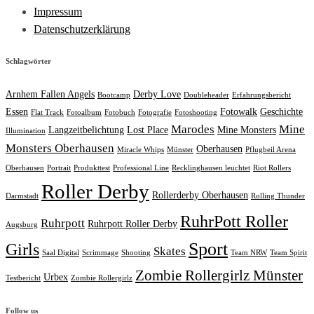
Impressum
Datenschutzerklärung
Schlagwörter
Arnhem Fallen Angels
Derby Love
Bootcamp
Doubleheader
Erfahrungsbericht
Essen
Fotowalk
Geschichte
Flat Track
Fotoalbum
Fotobuch
Fotografie
Fotoshooting
Marodes
Mine
Langzeitbelichtung
Lost Place
Mine Monsters
Illumination
Monsters Oberhausen
Oberhausen
Miracle Whips
Münster
Pflugbeil Arena
Oberhausen
Portrait
Produkttest
Professional Line
Recklinghausen leuchtet
Riot Rollers
Roller Derby
Rollerderby Oberhausen
Darmstadt
Rolling Thunder
RuhrPott Roller
Ruhrpott
Ruhrpott Roller Derby
Augsburg
Sport
Girls
Skates
Saal Digital
Scrimmage
Shooting
Team NRW
Team Spirit
Zombie Rollergirlz Münster
Urbex
Testbericht
Zombie Rollergirlz
Follow us