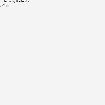
Rollerderby Karlsruhe
tz Club