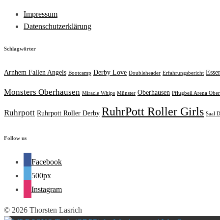
Impressum
Datenschutzerklärung
Schlagwörter
Arnhem Fallen Angels
Derby Love
Esse
Bootcamp
Doubleheader
Erfahrungsbericht
Monsters Oberhausen
Oberhausen
Miracle Whips
Münster
Pflugbeil Arena Obe
RuhrPott Roller Girls
Ruhrpott
Ruhrpott Roller Derby
Saal D
Follow us
Facebook
500px
Instagram
© 2026 Thorsten Lasrich