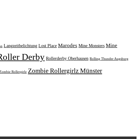
Marodes
Mine
Langzeitbelichtung
Lost Place
Mine Monsters
on
Roller Derby
Rollerderby Oberhausen
Rolling Thunder Augsburg
Zombie Rollergirlz Münster
Zombie Rollergirlz