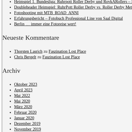
Heimspiel 1. Bundesliga: Ruhrpott Roller Derby und RovkARollers – 
Doubleheader Heimspiel: RuhrPott Roller Derby vs. Roller Derby Me
Fotoshooting mit MTB_ROAD_ANNI
Erfahrungsbericht – Fotobuch Professional Line von Saal Digital
Berlin … immer eine Fotoreise wert!
Neueste Kommentare
Thorsten Lasrich
zu
Faszination Lost Place
Chris Bergelt
zu
Faszination Lost Place
Archiv
Oktober 2023
April 2023
Mai 2022
Mai 2020
März 2020
Februar 2020
Januar 2020
Dezember 2019
November 2019