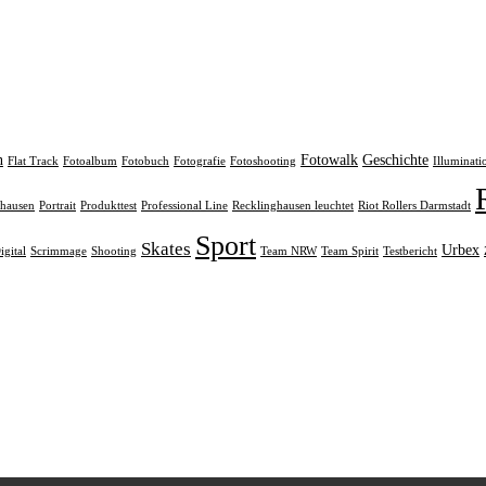
n
Fotowalk
Geschichte
Flat Track
Fotoalbum
Fotobuch
Fotografie
Fotoshooting
Illuminati
rhausen
Portrait
Produkttest
Professional Line
Recklinghausen leuchtet
Riot Rollers Darmstadt
Sport
Skates
Urbex
igital
Scrimmage
Shooting
Team NRW
Team Spirit
Testbericht