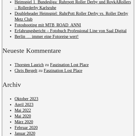
Heimspiel 1. Bundesliga: Ruhrpott Roller Derby und RovkARollers
– Rollerderby Karlsruhe
Doubleheader Heimspiel: RuhrPott Roller Derby vs. Roller Derby
Metz Club
Fotoshooting mit MTB_ROAD_ANNI
Erfahrungsbericht – Fotobuch Professional Line von Saal Digital
Berlin … immer eine Fotoreise wert!
Neueste Kommentare
Thorsten Lasrich
zu
Faszination Lost Place
Chris Bergelt
zu
Faszination Lost Place
Archiv
Oktober 2023
April 2023
Mai 2022
Mai 2020
März 2020
Februar 2020
Januar 2020