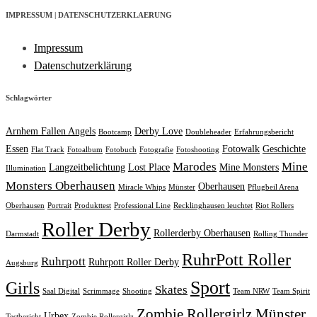
IMPRESSUM | DATENSCHUTZERKLAERUNG
Impressum
Datenschutzerklärung
Schlagwörter
Arnhem Fallen Angels
Derby Love
Bootcamp
Doubleheader
Erfahrungsbericht
Essen
Fotowalk
Geschichte
Flat Track
Fotoalbum
Fotobuch
Fotografie
Fotoshooting
Marodes
Mine
Langzeitbelichtung
Lost Place
Mine Monsters
Illumination
Monsters Oberhausen
Oberhausen
Miracle Whips
Münster
Pflugbeil Arena
Oberhausen
Portrait
Produkttest
Professional Line
Recklinghausen leuchtet
Riot Rollers
Roller Derby
Rollerderby Oberhausen
Darmstadt
Rolling Thunder
RuhrPott Roller
Ruhrpott
Ruhrpott Roller Derby
Augsburg
Sport
Girls
Skates
Saal Digital
Scrimmage
Shooting
Team NRW
Team Spirit
Zombie Rollergirlz Münster
Urbex
Testbericht
Zombie Rollergirlz