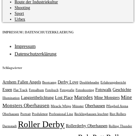
Route der Industriekultur
Shooting
Sport
Urbex
IMPRESSUM | DATENSCHUTZERKLAERUNG
Impressum
Datenschutzerklärung
Schlagwörter
Arnhem Fallen Angels
Derby Love
Bootcamp
Doubleheader
Erfahrungsbericht
Essen
Fotowalk
Geschichte
Flat Track
Fotoalbum
Fotobuch
Fotografie
Fotoshooting
Marodes
Mine
Langzeitbelichtung
Lost Place
Mine Monsters
Illumination
Monsters Oberhausen
Oberhausen
Miracle Whips
Münster
Pflugbeil Arena
Oberhausen
Portrait
Produkttest
Professional Line
Recklinghausen leuchtet
Riot Rollers
Roller Derby
Rollerderby Oberhausen
Darmstadt
Rolling Thunder