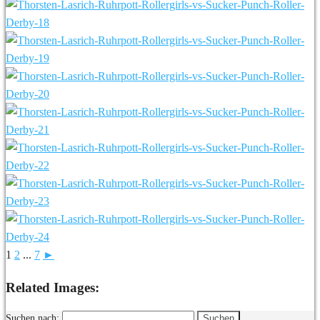
1
2
...
7
►
Related Images:
Suchen nach: