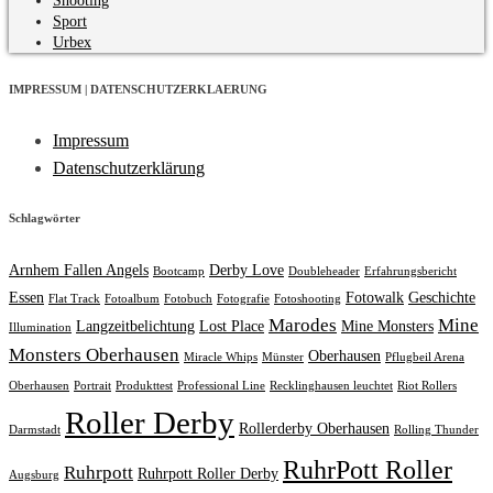
Shooting
Sport
Urbex
IMPRESSUM | DATENSCHUTZERKLAERUNG
Impressum
Datenschutzerklärung
Schlagwörter
Arnhem Fallen Angels
Derby Love
Bootcamp
Doubleheader
Erfahrungsbericht
Essen
Fotowalk
Geschichte
Flat Track
Fotoalbum
Fotobuch
Fotografie
Fotoshooting
Marodes
Mine
Langzeitbelichtung
Lost Place
Mine Monsters
Illumination
Monsters Oberhausen
Oberhausen
Miracle Whips
Münster
Pflugbeil Arena
Oberhausen
Portrait
Produkttest
Professional Line
Recklinghausen leuchtet
Riot Rollers
Roller Derby
Rollerderby Oberhausen
Darmstadt
Rolling Thunder
RuhrPott Roller
Ruhrpott
Ruhrpott Roller Derby
Augsburg