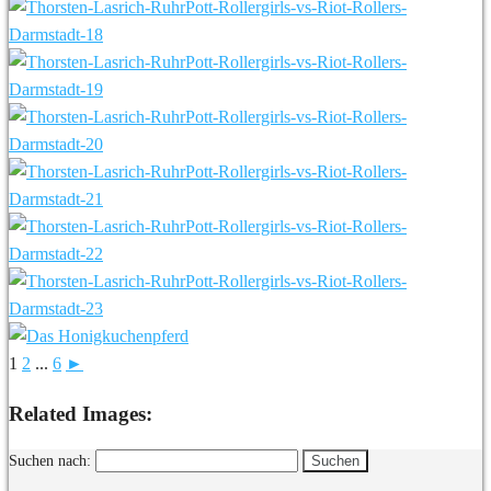
1
2
...
6
►
Related Images:
Suchen nach: