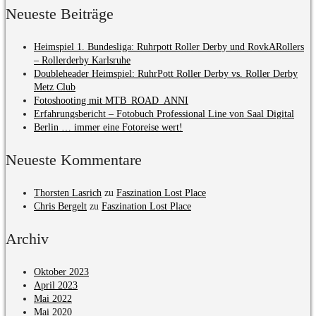
Neueste Beiträge
Heimspiel 1. Bundesliga: Ruhrpott Roller Derby und RovkARollers
– Rollerderby Karlsruhe
Doubleheader Heimspiel: RuhrPott Roller Derby vs. Roller Derby
Metz Club
Fotoshooting mit MTB_ROAD_ANNI
Erfahrungsbericht – Fotobuch Professional Line von Saal Digital
Berlin … immer eine Fotoreise wert!
Neueste Kommentare
Thorsten Lasrich
zu
Faszination Lost Place
Chris Bergelt
zu
Faszination Lost Place
Archiv
Oktober 2023
April 2023
Mai 2022
Mai 2020