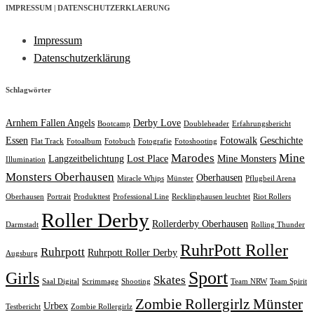
IMPRESSUM | DATENSCHUTZERKLAERUNG
Impressum
Datenschutzerklärung
Schlagwörter
Arnhem Fallen Angels
Derby Love
Bootcamp
Doubleheader
Erfahrungsbericht
Essen
Fotowalk
Geschichte
Flat Track
Fotoalbum
Fotobuch
Fotografie
Fotoshooting
Marodes
Mine
Langzeitbelichtung
Lost Place
Mine Monsters
Illumination
Monsters Oberhausen
Oberhausen
Miracle Whips
Münster
Pflugbeil Arena
Oberhausen
Portrait
Produkttest
Professional Line
Recklinghausen leuchtet
Riot Rollers
Roller Derby
Rollerderby Oberhausen
Darmstadt
Rolling Thunder
RuhrPott Roller
Ruhrpott
Ruhrpott Roller Derby
Augsburg
Sport
Girls
Skates
Saal Digital
Scrimmage
Shooting
Team NRW
Team Spirit
Zombie Rollergirlz Münster
Urbex
Testbericht
Zombie Rollergirlz