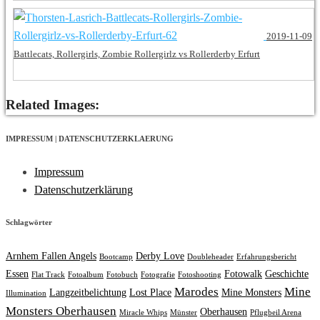
2019-11-09
Battlecats, Rollergirls, Zombie Rollergirlz vs Rollerderby Erfurt
Related Images:
IMPRESSUM | DATENSCHUTZERKLAERUNG
Impressum
Datenschutzerklärung
Schlagwörter
Arnhem Fallen Angels
Derby Love
Bootcamp
Doubleheader
Erfahrungsbericht
Essen
Fotowalk
Geschichte
Flat Track
Fotoalbum
Fotobuch
Fotografie
Fotoshooting
Marodes
Mine
Langzeitbelichtung
Lost Place
Mine Monsters
Illumination
Monsters Oberhausen
Oberhausen
Miracle Whips
Münster
Pflugbeil Arena