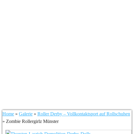
Zombie Rollergirlz
Münster
Home
»
Galerie
»
Roller Derby – Vollkontaktsport auf Rollschuhen
»
Zombie Rollergirlz Münster