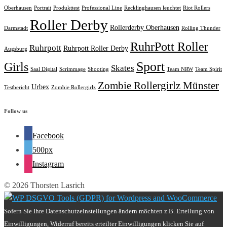
Oberhausen
Portrait
Produkttest
Professional Line
Recklinghausen leuchtet
Riot Rollers
Roller Derby
Rollerderby Oberhausen
Darmstadt
Rolling Thunder
RuhrPott Roller
Ruhrpott
Ruhrpott Roller Derby
Augsburg
Sport
Girls
Skates
Saal Digital
Scrimmage
Shooting
Team NRW
Team Spirit
Zombie Rollergirlz Münster
Urbex
Testbericht
Zombie Rollergirlz
Follow us
Facebook
500px
Instagram
© 2026 Thorsten Lasrich
Sofern Sie Ihre Datenschutzeinstellungen ändern möchten z.B. Erteilung von
Einwilligungen, Widerruf bereits erteilter Einwilligungen klicken Sie auf