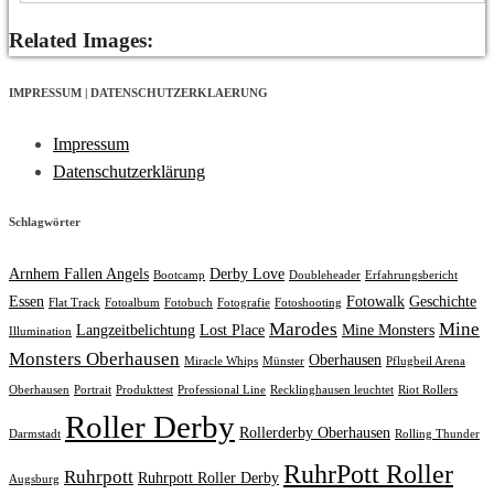
Related Images:
IMPRESSUM | DATENSCHUTZERKLAERUNG
Impressum
Datenschutzerklärung
Schlagwörter
Arnhem Fallen Angels
Derby Love
Bootcamp
Doubleheader
Erfahrungsbericht
Essen
Fotowalk
Geschichte
Flat Track
Fotoalbum
Fotobuch
Fotografie
Fotoshooting
Marodes
Mine
Langzeitbelichtung
Lost Place
Mine Monsters
Illumination
Monsters Oberhausen
Oberhausen
Miracle Whips
Münster
Pflugbeil Arena
Oberhausen
Portrait
Produkttest
Professional Line
Recklinghausen leuchtet
Riot Rollers
Roller Derby
Rollerderby Oberhausen
Darmstadt
Rolling Thunder
RuhrPott Roller
Ruhrpott
Ruhrpott Roller Derby
Augsburg